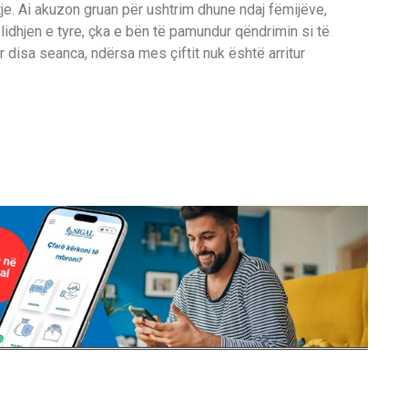
rritje. Ai akuzon gruan për ushtrim dhune ndaj fëmijëve,
 lidhjen e tyre, çka e bën të pamundur qëndrimin si të
ar disa seanca, ndërsa mes çiftit nuk është arritur