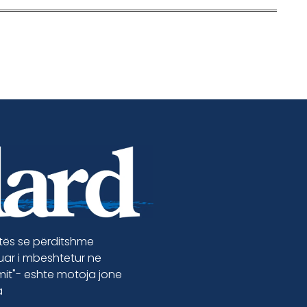
etës se përditshme
luar i mbeshtetur ne
jmit"- eshte motoja jone
a