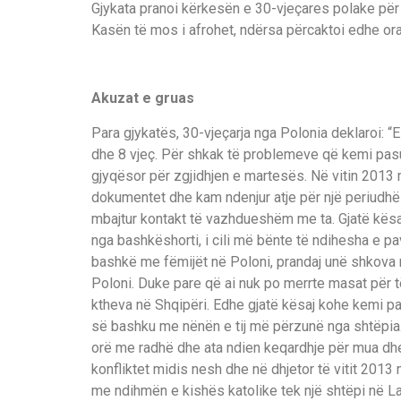
Gjykata pranoi kërkesën e 30-vjeçares polake për 
Kasën të mos i afrohet, ndërsa përcaktoi edhe orar
Akuzat e gruas
Para gjykatës, 30-vjeçarja nga Polonia deklaroi: “
dhe 8 vjeç. Për shkak të problemeve që kemi pas
gjyqësor për zgjidhjen e martesës. Në vitin 2013
dokumentet dhe kam ndenjur atje për një periudhë
mbajtur kontakt të vazhdueshëm me ta. Gjatë kës
nga bashkëshorti, i cili më bënte të ndihesha e pa
bashkë me fëmijët në Poloni, prandaj unë shkova m
Poloni. Duke pare që ai nuk po merrte masat për të
ktheva në Shqipëri. Edhe gjatë kësaj kohe kemi pas
së bashku me nënën e tij më përzunë nga shtëpia.
orë me radhë dhe ata ndien keqardhje për mua dh
konfliktet midis nesh dhe në dhjetor të vitit 201
me ndihmën e kishës katolike tek një shtëpi në La