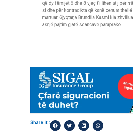
që dy fëmijët 6 dhe 8 vjeç t’i lihen atij për 
si dhe për kontradikta që kanë cenuar thellë
martuar. Gjyqtarja Brundila Kasmi kia zhvillu
asnjë pajtim gjatë seancave paraprake.
Share it :