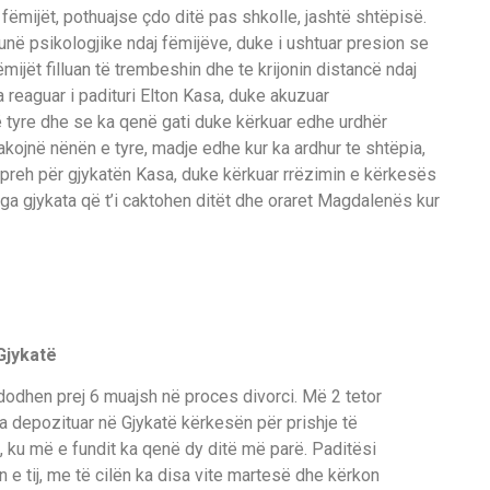
ëmijët, pothuajse çdo ditë pas shkolle, jashtë shtëpisë.
unë psikologjike ndaj fëmijëve, duke i ushtuar presion se
ëmijët filluan të trembeshin dhe te krijonin distancë ndaj
a reaguar i padituri Elton Kasa, duke akuzuar
 tyre dhe se ka qenë gati duke kërkuar edhe urdhër
takojnë nënën e tyre, madje edhe kur ka ardhur te shtëpia,
hpreh për gjykatën Kasa, duke kërkuar rrëzimin e kërkesës
 nga gjykata që t’i caktohen ditët dhe oraret Magdalenës kur
Gjykatë
odhen prej 6 muajsh në proces divorci. Më 2 tetor
ë ka depozituar në Gjykatë kërkesën për prishje të
, ku më e fundit ka qenë dy ditë më parë. Paditësi
 e tij, me të cilën ka disa vite martesë dhe kërkon