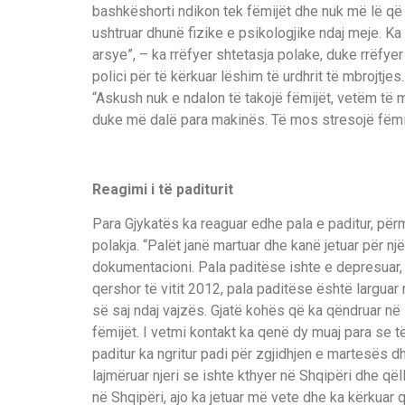
bashkëshorti ndikon tek fëmijët dhe nuk më lë që t
ushtruar dhunë fizike e psikologjike ndaj meje. 
arsye”, – ka rrëfyer shtetasja polake, duke rrëfye
polici për të kërkuar lëshim të urdhrit të mbrojtjes. 
“Askush nuk e ndalon të takojë fëmijët, vetëm t
duke më dalë para makinës. Të mos stresojë fëmijë
Reagimi i të paditurit
Para Gjykatës ka reaguar edhe pala e paditur, përm
polakja. “Palët janë martuar dhe kanë jetuar për n
dokumentacioni. Pala paditëse ishte e depresuar, 
qershor të vitit 2012, pala paditëse është larguar
së saj ndaj vajzës. Gjatë kohës që ka qëndruar në
fëmijët. I vetmi kontakt ka qenë dy muaj para se t
paditur ka ngritur padi për zgjidhjen e martesës dh
lajmëruar njeri se ishte kthyer në Shqipëri dhe qëll
në Shqipëri, ajo ka jetuar më vete dhe ka kërkuar 