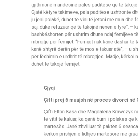
gjithmonë mundësinë palës paditëse që të takojë f
Gjatë këtyre takimeve, pala paditëse ushtronte dh
ju jeni polakë, duhet të vini të jetoni me mua dhe f
saj, duke refuzuar që të takojnë nënën e tyre”, – k
bashkëshorten për ushtrim dhune ndaj fëmijëve të
mbrojtje për fëmijët. “Fëmijët nuk kanë dashur të 
kanë shtyrë derën për të mos e takuar atë”, – u s
për lëshimin e urdhrit të mbrojtjes. Madje, kërkoi
duhet të takojë fëmijët.
Gjyqi
Çifti prej 6 muajsh në proces divorci në 
Çifti Elton Kasa dhe Magdalena Krawczyk nd
të vitit të kaluar, ka qenë burri i polakes q
martesës. Janë zhvilluar të paktën 6 seanca
kërkon prishjen e lidhjes martesore me gruan