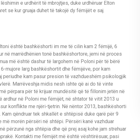
lëshimin e urdhërit të mbrojtjes, duke urdhëruar Elton
et se kur gruaja duhet të takojë dy fëmijët e saj.
Eltoni është bashkëshorti im me të cilin kam 2 fëmijë, 6
ur në marrëdhënien tonë bashkëshortore, jemi në proces
 mua më është dashur të largohem në Poloni për të bërë
 6-mujore larg bashkëshortit dhe fëmijëve, por kam
aj periudhe kam pasur presion të vazhdueshëm psikologjik
vlerë. Marrëveshja midis nesh ishte që ai do të vinte
ë përpara për të krijuar mundësitë që të fillonim jetën në
 ardhur në Poloni me fëmijët, në shtator të vitit 2013 u
ur konflikte me njëri-tjetrin. Në nëntor 2013, bashkëshorti
 Kam qëndruar tek shkallët e shtëpisë duke qarë për 9
e më morën përsëri në shtëpi. Përsëri kanë vazhduar
3 më përzunë nga shtëpia dhe që prej asaj kohe jam strehuar
prakë. Kontakti me fëmijët më është vështirësuar, pasi