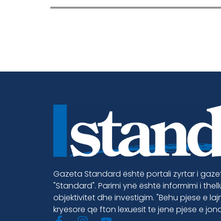
Gazeta Standard është portali zyrtar i gaz
"Standard". Parimi ynë është informimi i thel
objektivitet dhe investigim. "Behu pjese e la
kryesore qe fton lexuesit te jene pjese e jon