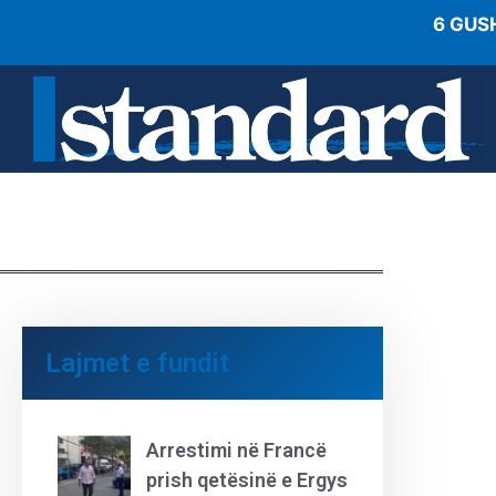
6 GUS
Lajmet e fundit
Arrestimi në Francë
prish qetësinë e Ergys