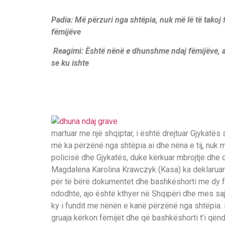
Padia: Më përzuri nga shtëpia, nuk më lë të takoj
fëmijëve
Reagimi: Është nënë e dhunshme ndaj fëmijëve, a
se ku ishte
martuar me një shqiptar, i është drejtuar Gjykatës
më ka përzënë nga shtëpia ai dhe nëna e tij, nuk m
policisë dhe Gjykatës, duke kërkuar mbrojtje dhe or
Magdalena Karolina Krawczyk (Kasa) ka deklaruar 
për të bërë dokumentet dhe bashkëshorti me dy fëm
ndodhte, ajo është kthyer në Shqipëri dhe mes saj
ky i fundit me nënën e kanë përzënë nga shtëpia. 
gruaja kërkon fëmijët dhe që bashkëshorti t’i qën