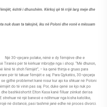
 fëmijët, është i dhunshëm.
Kërkoj që të rrijë larg meje dhe
ta nuk duan ta takojnë, iku në Poloni dhe vonë e mësuam
Një 30-vjeçare polake, nënë e dy fëmijëve dhe e
 së Tiranës për të kërkuar mbrojtje nga i shoqi. “Më dhunon,
ë lënë të shoh fëmijët”, – ka qenë thirrja e gruas para
are për të takuar fëmijët e saj. Para Gjykatës, 30-vjeçarja
se gjithë problemet kanë nisur kur ajo ka shkuar në Poloni
ijët do të vinin pas saj. Por, duke qenë se kjo nuk po
 dhe bashkëshortit Elton Kasa kanë filluar zënkat derisa
E strehuar në një banesë e ndihmuar nga kisha katolike,
drojë në distancë, pasi tashmë janë edhe në proces divorci.