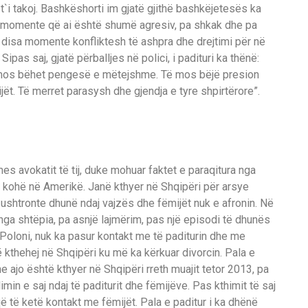
`i takoj. Bashkëshorti im gjatë gjithë bashkëjetesës ka
Ka momente që ai është shumë agresiv, pa shkak dhe pa
r disa momente konfliktesh të ashpra dhe drejtimi për në
Sipas saj, gjatë përballjes në polici, i padituri ka thënë:
ë mos bëhet pengesë e mëtejshme. Të mos bëjë presion
t. Të merret parasysh dhe gjendja e tyre shpirtërore”.
es avokatit të tij, duke mohuar faktet e paraqitura nga
jë kohë në Amerikë. Janë kthyer në Shqipëri për arsye
ushtronte dhunë ndaj vajzës dhe fëmijët nuk e afronin. Në
 nga shtëpia, pa asnjë lajmërim, pas një episodi të dhunës
 Poloni, nuk ka pasur kontakt me të paditurin dhe me
ë kthehej në Shqipëri ku më ka kërkuar divorcin. Pala e
e ajo është kthyer në Shqipëri rreth muajit tetor 2013, pa
imin e saj ndaj të paditurit dhe fëmijëve. Pas kthimit të saj
që të ketë kontakt me fëmijët. Pala e paditur i ka dhënë