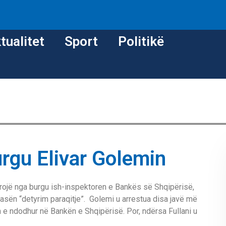
tualitet
Sport
Politikë
urgu Elivar Golemin
irojë nga burgu ish-inspektoren e Bankës së Shqipërisë,
asën “detyrim paraqitje”. Golemi u arrestua disa javë më
n e ndodhur në Bankën e Shqipërisë. Por, ndërsa Fullani u