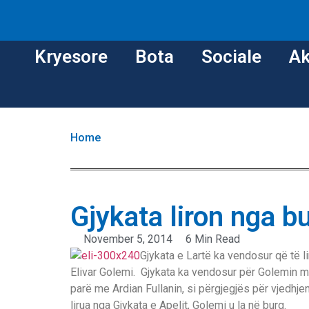
Kryesore
Bota
Sociale
Ak
Home
Gjykata liron nga b
November 5, 2014
6 Min Read
Gjykata e Lartë ka vendosur që të l
Elivar Golemi. Gjykata ka vendosur për Golemin m
parë me Ardian Fullanin, si përgjegjës për vjedhje
lirua nga Gjykata e Apelit, Golemi u la në burg.