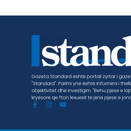
Gazeta Standard është portali zyrtar i gaz
"Standard". Parimi ynë është informimi i thel
objektivitet dhe investigim. "Behu pjese e la
kryesore qe fton lexuesit te jene pjese e jon