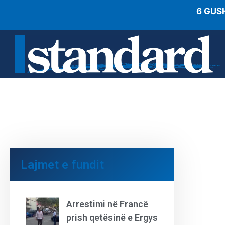
6 GUS
Lajmet e fundit
Arrestimi në Francë
prish qetësinë e Ergys