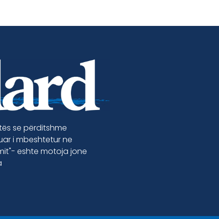
etës se përditshme
luar i mbeshtetur ne
jmit"- eshte motoja jone
a