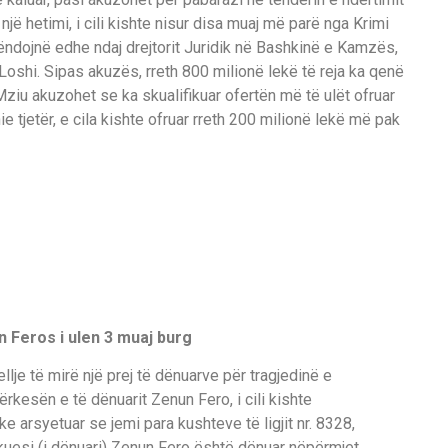
një hetimi, i cili kishte nisur disa muaj më parë nga Krimi
rëndojnë edhe ndaj drejtorit Juridik në Bashkinë e Kamzës,
 Loshi. Sipas akuzës, rreth 800 milionë lekë të reja ka qenë
Mziu akuzohet se ka skualifikuar ofertën më të ulët ofruar
 tjetër, e cila kishte ofruar rreth 200 milionë lekë më pak
n Feros i ulen 3 muaj burg
ellje të mirë një prej të dënuarve për tragjedinë e
rkesën e të dënuarit Zenun Fero, i cili kishte
e arsyetuar se jemi para kushteve të ligjit nr. 8328,
rkuesi (i dënuari) Zenun Fero është dënuar nëpërmjet