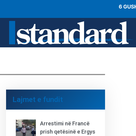
6 GUS
Lajmet e fundit
Arrestimi në Francë
prish qetësinë e Ergys