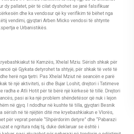
r dy pallatet, për të cilat dyshohet se janë falsifikuar
kërkesën dhe ka vendosur që ky verifikim të bëhet nga
ëtij vendimi, gjyqtari Arben Micko vendosi të shtynte
spertja e Urbanistikës.
 kryebashkiakut të Kamzës, Xhelal Mziu. Sërish shkak për
eancë që Gjykata detyrohet ta shtyjë, për shkak të vetë të
 dhe herë nga tjetri. Pas Xhelal Mziut në seancën e parë
k të një aktiviteti, si dhe Bujar Loshit, drejtori i Tatimeve
radha e Atli Hotit për të bërë një kërkesë të tillë. Drejtori
ancës, pasi ai ka një problem shëndetësor që nuk i lejon
ëm në gjyq. I ndodhur në kushte të tilla, gjyqtari Besnik
 sërish në të njëjtën ditë me kryebashkiakun e Vlorës,
et për veprat penale “Shpërdorim detyre” dhe “Pabarazi
zat e ngritura ndaj tij, duke deklaruar se është i
ë kaluar, pasi akuzohet për pabarazi në tenderin e ndërtimit