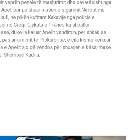
për veprën penale të mashtrimit dhe pavarësisht nga
 Apel, por pa shuar masën e sigurimit “Arrest me
 kufi, në pikën kufitare Kakavijë nga policia e
për në Greqi. Gjykata e Tiranës ka shpallur
së, duke ia kaluar Apelit vendimin, për shkak se
, pas ankimimit të Prokurorisë, e cila kishte kërkuar
ta e Apelit ajo që vendos për shuarjen e kësaj mase
e, Shemsije Kadria.