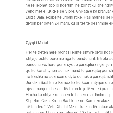
nëse lejohet apo jo ndërtimi në zonat ku janë ngritu
vendimet e KKRRT-së Vlorë. Gjykata e ka pranuar 
Luiza Bala, eksperte urbanistike. Pas marrjes së k
gjyqin për datën 24 mars, ku pritet të dëshmojë ek
Gjyqi i Mziut
Për të tretën herë radhazi është shtyrë gjyqi nga
shtyrje është bërë një nga të pandehurit. E treta s
pandehurve, herë për arsyet e paraqitura nga njëri
që kërkoi shtyrjen se nuk mund të paraqitej për shka
në Bashki në seancën e dytë që nuk u paraqit, ishte 
Juridik i Bashkisë Kamëz ka kërkuar shtyrjen e se
pjesëmarrjen dhe se dëshiron të jetë vetë i pranish
Hoxha ka shtyrë seancën të hënën e ardhshme, pra
Shpëtim Gjika. Kreu i Bashkisë së Kamzës akuzoh
në tendera”. Vetë Xhelal Mziu i ka kundërshtuar aku
pafajshëm. Mziu u arrestua në 20 dhjetor të vitit t