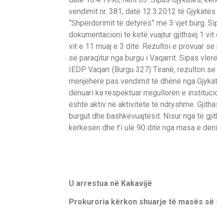
vendimit nr. 381, datë 12.3.2012 të Gjykatë
“Shpërdorimit të detyrës” me 3 vjet burg. S
dokumentacioni të ketë vuajtur gjithsej 1 vit
vit e 11 muaj e 3 ditë. Rezultoi e provuar se
së paraqitur nga burgu i Vaqarrit. Sipas vlerë
IEDP Vaqarr (Burgu 327) Tiranë, rezulton se 
menjëherë pas vendimit të dhënë nga Gjykata
dënuari ka respektuar rregulloren e institu
është aktiv në aktivitete të ndryshme. Gjit
burgut dhe bashkëvuajtësit. Nisur nga të gji
kërkesën dhe t’i ulë 90 ditë nga masa e dënim
U arrestua në Kakavijë
Prokuroria kërkon shuarje të masës së 