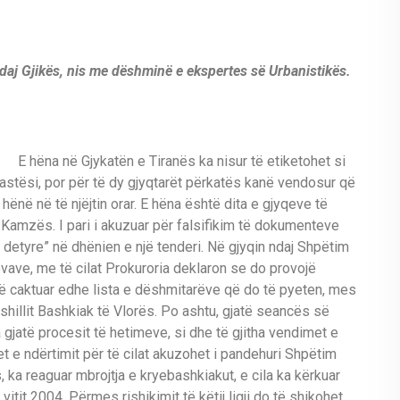
aj Gjikës, nis me dëshminë e ekspertes së Urbanistikës.
E hëna në Gjykatën e Tiranës ka nisur të etiketohet si
astësi, por për të dy gjyqtarët përkatës kanë vendosur që
ë hënë në të njëjtin orar. E hëna është dita e gjyqeve të
Kamzës. I pari i akuzuar për falsifikim të dokumenteve
im detyre” në dhënien e një tenderi. Në gjyqin ndaj Shpëtim
ovave, me të cilat Prokuroria deklaron se do provojë
të caktuar edhe lista e dëshmitarëve që do të pyeten, mes
ëshillit Bashkiak të Vlorës. Po ashtu, gjatë seancës së
jatë procesit të hetimeve, si dhe të gjitha vendimet e
t e ndërtimit për të cilat akuzohet i pandehuri Shpëtim
 ka reaguar mbrojtja e kryebashkiakut, e cila ka kërkuar
të vitit 2004. Përmes rishikimit të këtij ligji do të shikohet