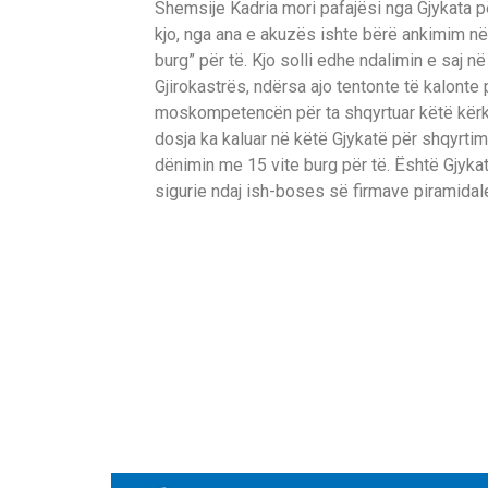
Shemsije Kadria mori pafajësi nga Gjykata 
kjo, nga ana e akuzës ishte bërë ankimim në
burg” për të. Kjo solli edhe ndalimin e saj në
Gjirokastrës, ndërsa ajo tentonte të kalonte 
moskompetencën për ta shqyrtuar këtë kërke
dosja ka kaluar në këtë Gjykatë për shqyrtim
dënimin me 15 vite burg për të. Është Gjyka
sigurie ndaj ish-boses së firmave piramidal