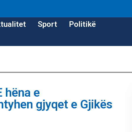
tualitet
Sport
Politikë
E hëna e
tyhen gjyqet e Gjikës