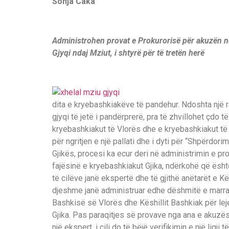
Sonja Caka
Administrohen provat e Prokurorisë për akuzën nd
Gjyqi ndaj Mziut, i shtyrë për të tretën herë
dita e kryebashkiakëve të pandehur. Ndoshta një r
gjyqi të jetë i pandërprerë, pra të zhvillohet çdo t
kryebashkiakut të Vlorës dhe e kryebashkiakut të 
për ngritjen e një pallati dhe i dyti për “Shpërdor
Gjikës, procesi ka ecur deri në administrimin e pr
fajësinë e kryebashkiakut Gjika, ndërkohë që ësh
të cilëve janë ekspertë dhe të gjithë anëtarët e K
djeshme janë administruar edhe dëshmitë e marra g
Bashkisë së Vlorës dhe Këshillit Bashkiak për leje
Gjika. Pas paraqitjes së provave nga ana e akuzës,
një ekspert, i cili do të bëjë verifikimin e një ligji 