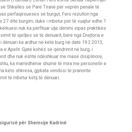
s së Shkallës së Parë Tiranë për veprën penale të
ipas përfaqësueses së burgut, Fero rezulton nga
 e 27 ditë burgim, duke i mbetur për të vuajtur edhe 1
 kërkuesi nuk ka përfituar ulje dënimi sipas praktikës
simit të sjelljes së të dënuarit, bërë nga Drejtoria e
i dënuari ka ardhur në këtë burg në datë 19.2.2013,
 e Apelit. Gjatë kohës së qëndrimit në burg, i
cionit dhe nuk është ndëshkuar me masë disiplinore,
hashtu, ka marrëdhënie shumë të mira me personelin e
tha këto shkresa, gjykata vendosi të pranonte
it të mbetur këtij të dënuari.
sigurisë për Shemsije Kadrinë