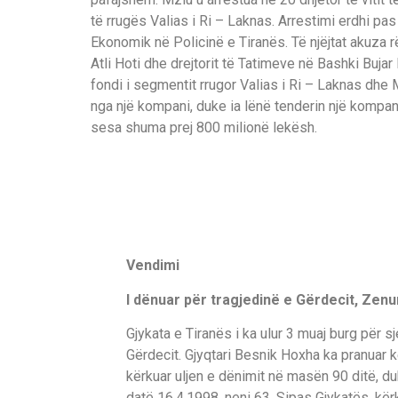
të rrugës Valias i Ri – Laknas. Arrestimi erdhi pas 
Ekonomik në Policinë e Tiranës. Të njëjtat akuza 
Atli Hoti dhe drejtorit të Tatimeve në Bashki Bujar
fondi i segmentit rrugor Valias i Ri – Laknas dhe 
nga një kompani, duke ia lënë tenderin një kompanie
sesa shuma prej 800 milionë lekësh.
Vendimi
I dënuar për tragjedinë e Gërdecit, Zenu
Gjykata e Tiranës i ka ulur 3 muaj burg për sj
Gërdecit. Gjyqtari Besnik Hoxha ka pranuar kë
kërkuar uljen e dënimit në masën 90 ditë, duk
datë 16.4.1998, neni 63. Sipas Gjykatës, kë