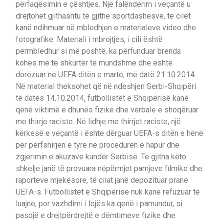
përfaqësimin e çështjes. Një falënderim i veçantë u
drejtohet gjithashtu të gjithë sportdashësve, të cilët
kanë ndihmuar në mbledhjen e materialeve video dhe
fotografike. Materiali i mbrojtjes, i cili është
përmbledhur si më poshtë, ka përfunduar brenda
kohës më të shkurtër të mundshme dhe është
dorëzuar në UEFA ditën e martë, më datë 21.10.2014.
Në material theksohet që në ndeshjen Serbi-Shqipëri
të datës 14.10.2014, futbollistët e Shqipërisë kanë
qenë viktimë e dhunës fizike dhe verbale e shoqëruar
me thirrje raciste. Në lidhje me thirrjet raciste, një
kërkesë e veçantë i është dërguar UEFA-s ditën e hënë
për përfshirjen e tyre në procedurën e hapur dhe
zgjerimin e akuzave kundër Serbisë. Të gjitha këto
shkelje janë të provuara nëpërmjet pamjeve filmike dhe
raporteve mjekësore, të cilat janë depozituar pranë
UEFA-s. Futbollistët e Shqipërisë nuk kanë refuzuar të
luajnë, por vazhdimi i lojës ka qenë i pamundur, si
pasojë e drejtpërdrejtë e dëmtimeve fizike dhe