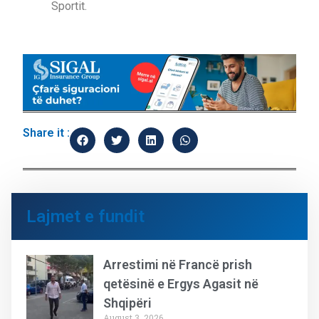
Sportit.
Share it :
Lajmet e fundit
Arrestimi në Francë prish
qetësinë e Ergys Agasit në
Shqipëri
August 3, 2026