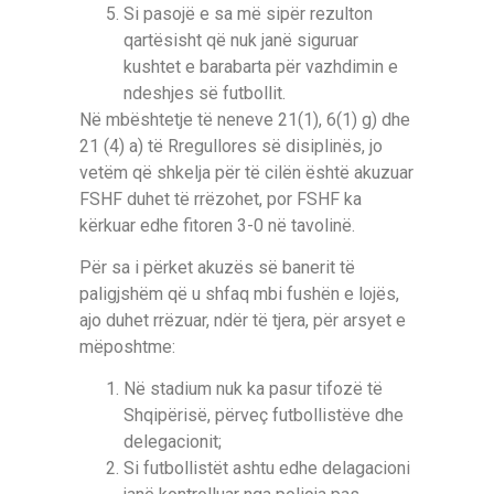
Si pasojë e sa më sipër rezulton
qartësisht që nuk janë siguruar
kushtet e barabarta për vazhdimin e
ndeshjes së futbollit.
Në mbështetje të neneve 21(1), 6(1) g) dhe
21 (4) a) të Rregullores së disiplinës, jo
vetëm që shkelja për të cilën është akuzuar
FSHF duhet të rrëzohet, por FSHF ka
kërkuar edhe fitoren 3-0 në tavolinë.
Për sa i përket akuzës së banerit të
paligjshëm që u shfaq mbi fushën e lojës,
ajo duhet rrëzuar, ndër të tjera, për arsyet e
mëposhtme:
Në stadium nuk ka pasur tifozë të
Shqipërisë, përveç futbollistëve dhe
delegacionit;
Si futbollistët ashtu edhe delagacioni