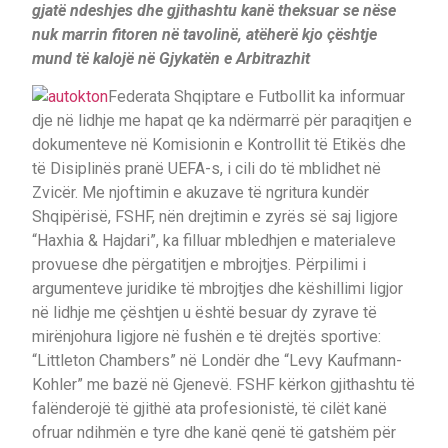
gjatë ndeshjes dhe gjithashtu kanë theksuar se nëse
nuk marrin fitoren në tavolinë, atëherë kjo çështje
mund të kalojë në Gjykatën e Arbitrazhit
Federata Shqiptare e Futbollit ka informuar
dje në lidhje me hapat qe ka ndërmarrë për paraqitjen e
dokumenteve në Komisionin e Kontrollit të Etikës dhe
të Disiplinës pranë UEFA-s, i cili do të mblidhet në
Zvicër. Me njoftimin e akuzave të ngritura kundër
Shqipërisë, FSHF, nën drejtimin e zyrës së saj ligjore
“Haxhia & Hajdari”, ka filluar mbledhjen e materialeve
provuese dhe përgatitjen e mbrojtjes. Përpilimi i
argumenteve juridike të mbrojtjes dhe këshillimi ligjor
në lidhje me çështjen u është besuar dy zyrave të
mirënjohura ligjore në fushën e të drejtës sportive:
“Littleton Chambers” në Londër dhe “Levy Kaufmann-
Kohler” me bazë në Gjenevë. FSHF kërkon gjithashtu të
falënderojë të gjithë ata profesionistë, të cilët kanë
ofruar ndihmën e tyre dhe kanë qenë të gatshëm për