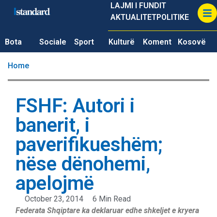
LAJMI I FUNDIT
AKTUALITET
POLITIKE
Bota
Sociale
Sport
Kulturë
Koment
Kosovë
Home
FSHF: Autori i
banerit, i
paverifikueshëm;
nëse dënohemi,
apelojmë
October 23, 2014
6 Min Read
Federata Shqiptare ka deklaruar edhe shkeljet e kryera