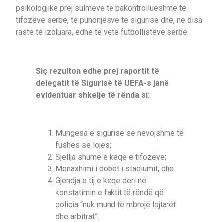
psikologjike prej sulmeve të pakontrollueshme të
tifozëve serbë, të punonjësve të sigurisë dhe, në disa
raste të izoluara, edhe të vetë futbollistëve serbë.
Siç rezulton edhe prej raportit të
delegatit të Sigurisë të UEFA-s janë
evidentuar shkelje të rënda si:
Mungesa e sigurisë së nevojshme të
fushës së lojës;
Sjellja shumë e keqe e tifozëve;
Menaxhimi i dobët i stadiumit; dhe
Gjendja e tij e keqe deri në
konstatimin e faktit të rëndë që
policia “nuk mund të mbrojë lojtarët
dhe arbitrat”.