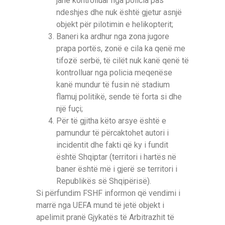
janë kontrolluar nga policia pas
ndeshjes dhe nuk është gjetur asnjë
objekt për pilotimin e helikopterit;
Baneri ka ardhur nga zona jugore
prapa portës, zonë e cila ka qenë me
tifozë serbë, të cilët nuk kanë qenë të
kontrolluar nga policia meqenëse
kanë mundur të fusin në stadium
flamuj politikë, sende të forta si dhe
një fuçi;
Për të gjitha këto arsye është e
pamundur të përcaktohet autori i
incidentit dhe fakti që ky i fundit
është Shqiptar (territori i hartës në
baner është më i gjerë se territori i
Republikës së Shqipërisë).
Si përfundim FSHF informon që vendimi i
marrë nga UEFA mund të jetë objekt i
apelimit pranë Gjykatës të Arbitrazhit të