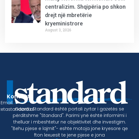
centralizim. Shqipëria po shkon
drejt një mbretërie
kryeministrore
August 3, 2026
Kontakt
Email:
Gazeta Standard është portali zyrtar i gazetës se
etastandard.al
përditshme "Standard". Parimi ynë është informimi i
thelluar i mbeshtetur ne objektivitet dhe investigim.
"Behu pjese e lajmit"- eshte motoja jone kryesore qe
fton lexuesit te jene pjese e jona