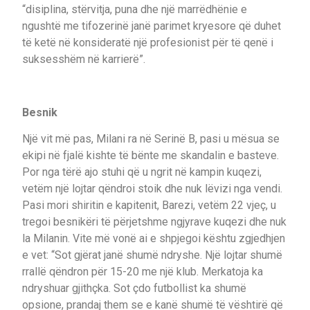
“disiplina, stërvitja, puna dhe një marrëdhënie e
ngushtë me tifozerinë janë parimet kryesore që duhet
të ketë në konsideratë një profesionist për të qenë i
suksesshëm në karrierë”.
Besnik
Një vit më pas, Milani ra në Serinë B, pasi u mësua se
ekipi në fjalë kishte të bënte me skandalin e basteve.
Por nga tërë ajo stuhi që u ngrit në kampin kuqezi,
vetëm një lojtar qëndroi stoik dhe nuk lëvizi nga vendi.
Pasi mori shiritin e kapitenit, Barezi, vetëm 22 vjeç, u
tregoi besnikëri të përjetshme ngjyrave kuqezi dhe nuk
la Milanin. Vite më vonë ai e shpjegoi kështu zgjedhjen
e vet: “Sot gjërat janë shumë ndryshe. Një lojtar shumë
rrallë qëndron për 15-20 me një klub. Merkatoja ka
ndryshuar gjithçka. Sot çdo futbollist ka shumë
opsione, prandaj them se e kanë shumë të vështirë që