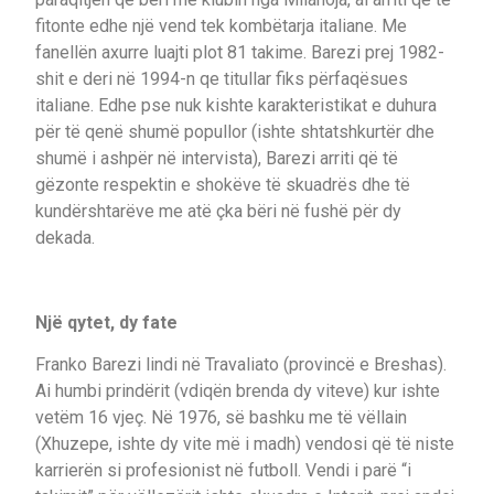
fitonte edhe një vend tek kombëtarja italiane. Me
fanellën axurre luajti plot 81 takime. Barezi prej 1982-
shit e deri në 1994-n qe titullar fiks përfaqësues
italiane. Edhe pse nuk kishte karakteristikat e duhura
për të qenë shumë popullor (ishte shtatshkurtër dhe
shumë i ashpër në intervista), Barezi arriti që të
gëzonte respektin e shokëve të skuadrës dhe të
kundërshtarëve me atë çka bëri në fushë për dy
dekada.
Një qytet, dy fate
Franko Barezi lindi në Travaliato (provincë e Breshas).
Ai humbi prindërit (vdiqën brenda dy viteve) kur ishte
vetëm 16 vjeç. Në 1976, së bashku me të vëllain
(Xhuzepe, ishte dy vite më i madh) vendosi që të niste
karrierën si profesionist në futboll. Vendi i parë “i