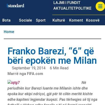
LAJMI I FUNDIT
AKTUALITET
POLITIKE
Bota
Sociale
Sport
Kulturë
Koment
Kosovë
Home
Franko Barezi, “6” që
bëri epokën me Milan
September 19, 2014
6 Min Read
Marrë nga FIFA.com
Në
periudhën kur Barezi luante me Milanin ishte dhe
epoka kur ekipi ndriçoi, gjë për të cilën meritë kishte
edhe kapiteni legjendar kuqezi. Pas tërheqjes së tij nga