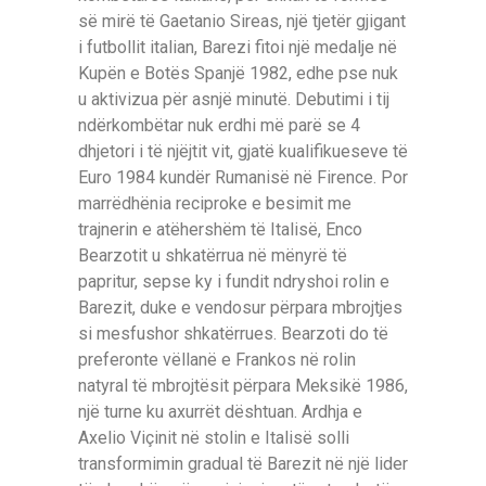
së mirë të Gaetanio Sireas, një tjetër gjigant
i futbollit italian, Barezi fitoi një medalje në
Kupën e Botës Spanjë 1982, edhe pse nuk
u aktivizua për asnjë minutë. Debutimi i tij
ndërkombëtar nuk erdhi më parë se 4
dhjetori i të njëjtit vit, gjatë kualifikueseve të
Euro 1984 kundër Rumanisë në Firence. Por
marrëdhënia reciproke e besimit me
trajnerin e atëhershëm të Italisë, Enco
Bearzotit u shkatërrua në mënyrë të
papritur, sepse ky i fundit ndryshoi rolin e
Barezit, duke e vendosur përpara mbrojtjes
si mesfushor shkatërrues. Bearzoti do të
preferonte vëllanë e Frankos në rolin
natyral të mbrojtësit përpara Meksikë 1986,
një turne ku axurrët dështuan. Ardhja e
Axelio Viçinit në stolin e Italisë solli
transformimin gradual të Barezit në një lider