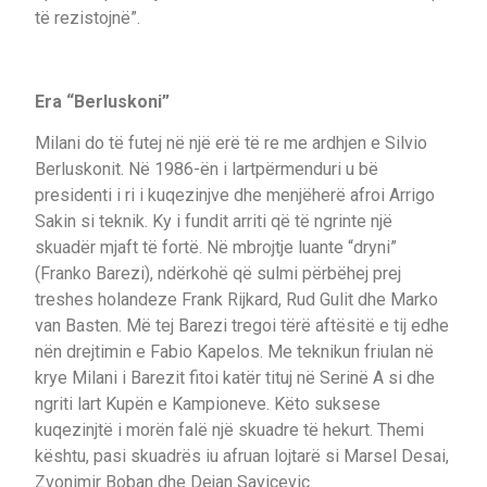
të rezistojnë”.
Era “Berluskoni”
Milani do të futej në një erë të re me ardhjen e Silvio
Berluskonit. Në 1986-ën i lartpërmenduri u bë
presidenti i ri i kuqezinjve dhe menjëherë afroi Arrigo
Sakin si teknik. Ky i fundit arriti që të ngrinte një
skuadër mjaft të fortë. Në mbrojtje luante “dryni”
(Franko Barezi), ndërkohë që sulmi përbëhej prej
treshes holandeze Frank Rijkard, Rud Gulit dhe Marko
van Basten. Më tej Barezi tregoi tërë aftësitë e tij edhe
nën drejtimin e Fabio Kapelos. Me teknikun friulan në
krye Milani i Barezit fitoi katër tituj në Serinë A si dhe
ngriti lart Kupën e Kampioneve. Këto suksese
kuqezinjtë i morën falë një skuadre të hekurt. Themi
kështu, pasi skuadrës iu afruan lojtarë si Marsel Desai,
Zvonimir Boban dhe Dejan Saviçeviç.