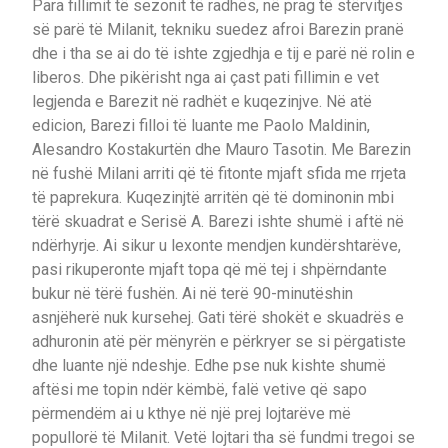
Para fillimit të sezonit të radhës, në prag të stërvitjes
së parë të Milanit, tekniku suedez afroi Barezin pranë
dhe i tha se ai do të ishte zgjedhja e tij e parë në rolin e
liberos. Dhe pikërisht nga ai çast pati fillimin e vet
legjenda e Barezit në radhët e kuqezinjve. Në atë
edicion, Barezi filloi të luante me Paolo Maldinin,
Alesandro Kostakurtën dhe Mauro Tasotin. Me Barezin
në fushë Milani arriti që të fitonte mjaft sfida me rrjeta
të paprekura. Kuqezinjtë arritën që të dominonin mbi
tërë skuadrat e Serisë A. Barezi ishte shumë i aftë në
ndërhyrje. Ai sikur u lexonte mendjen kundërshtarëve,
pasi rikuperonte mjaft topa që më tej i shpërndante
bukur në tërë fushën. Ai në terë 90-minutëshin
asnjëherë nuk kursehej. Gati tërë shokët e skuadrës e
adhuronin atë për mënyrën e përkryer se si përgatiste
dhe luante një ndeshje. Edhe pse nuk kishte shumë
aftësi me topin ndër këmbë, falë vetive që sapo
përmendëm ai u kthye në një prej lojtarëve më
popullorë të Milanit. Vetë lojtari tha së fundmi tregoi se