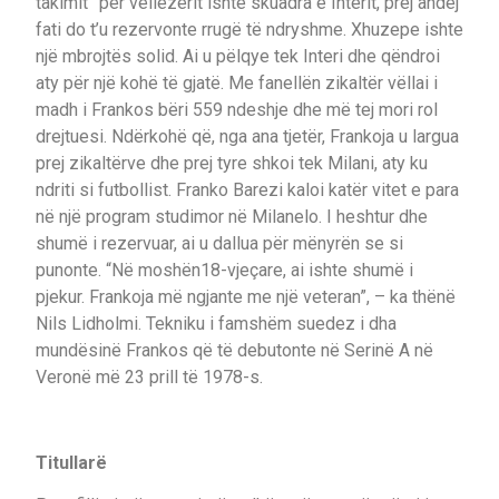
takimit” për vëllezërit ishte skuadra e Interit, prej andej
fati do t’u rezervonte rrugë të ndryshme. Xhuzepe ishte
një mbrojtës solid. Ai u pëlqye tek Interi dhe qëndroi
aty për një kohë të gjatë. Me fanellën zikaltër vëllai i
madh i Frankos bëri 559 ndeshje dhe më tej mori rol
drejtuesi. Ndërkohë që, nga ana tjetër, Frankoja u largua
prej zikaltërve dhe prej tyre shkoi tek Milani, aty ku
ndriti si futbollist. Franko Barezi kaloi katër vitet e para
në një program studimor në Milanelo. I heshtur dhe
shumë i rezervuar, ai u dallua për mënyrën se si
punonte. “Në moshën18-vjeçare, ai ishte shumë i
pjekur. Frankoja më ngjante me një veteran”, – ka thënë
Nils Lidholmi. Tekniku i famshëm suedez i dha
mundësinë Frankos që të debutonte në Serinë A në
Veronë më 23 prill të 1978-s.
Titullarë