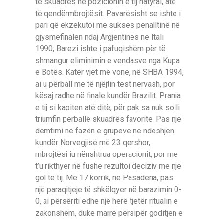
të skuadrës në pozicionin e tij natyral, atë
të qendërmbrojtësit. Pavarësisht se ishte i
pari që ekzekutoi me sukses penalltinë në
gjysmëfinalen ndaj Argjentinës në Itali
1990, Barezi ishte i pafuqishëm për të
shmangur eliminimin e vendasve nga Kupa
e Botës. Katër vjet më vonë, në SHBA 1994,
ai u përball me të njëjtin test nervash, por
kësaj radhe në finale kundër Brazilit. Prania
e tij si kapiten atë ditë, për pak sa nuk solli
triumfin përballë skuadrës favorite. Pas një
dëmtimi në fazën e grupeve në ndeshjen
kundër Norvegjisë më 23 qershor,
mbrojtësi iu nënshtrua operacionit, por me
t’u rikthyer në fushë rezultoi deciziv me një
gol të tij. Më 17 korrik, në Pasadena, pas
një paraqitjeje të shkëlqyer në barazimin 0-
0, ai përsëriti edhe një herë tjetër ritualin e
zakonshëm, duke marrë përsipër goditjen e