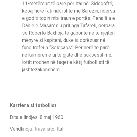
11-metërshit të parë për Italinë. Sidoqoftë,
kësaj here fati nuk ishte me Barezin, ndërsa
e goditi topin mbi traun e portës. Penalltia e
Daniele Masaros u prit nga Tafareli, përpara
se Roberto Baxhoja të gabonte në të njëjtën
mënyrë si kapiteni, duke ia dorëzuar në
fund trofeun “Seleçaos”. Për herë të parë
në karrierën e tij të gjatë dhe suksesshme,
lotët rrodhën në faqet e këtij futbollisti të
jashtëzakonshëm.
Karriera si futbollist
Dita e lindjes: 8 maj 1960
Vendlindja: Travaliato, Itali