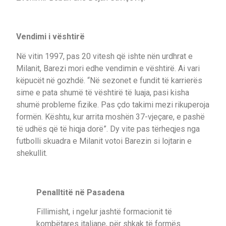
Vendimi i vështirë
Në vitin 1997, pas 20 vitesh që ishte nën urdhrat e
Milanit, Barezi mori edhe vendimin e vështirë. Ai vari
këpucët në gozhdë. “Në sezonet e fundit të karrierës
sime e pata shumë të vështirë të luaja, pasi kisha
shumë probleme fizike. Pas çdo takimi mezi rikuperoja
formën. Kështu, kur arrita moshën 37-vjeçare, e pashë
të udhës që të hiqja dorë”. Dy vite pas tërheqjes nga
futbolli skuadra e Milanit votoi Barezin si lojtarin e
shekullit.
Penalltitë në Pasadena
Fillimisht, i ngelur jashtë formacionit të
kombëtares italiane, për shkak të formës