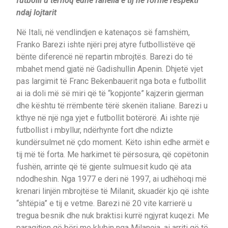
futbolli u tërhoq edhe fanella e tij në formë respekti
ndaj lojtarit
Në Itali, në vendlindjen e katenaços së famshëm,
Franko Barezi ishte njëri prej atyre futbollistëve që
bënte diferencë në repartin mbrojtës. Barezi do të
mbahet mend gjatë në Gadishullin Apenin. Dhjetë vjet
pas largimit të Franc Bekenbauerit nga bota e futbollit
ai ia doli më së miri që të “kopjonte” kajzerin gjerman
dhe kështu të rrëmbente tërë skenën italiane. Barezi u
kthye në një nga yjet e futbollit botërorë. Ai ishte një
futbollist i mbyllur, ndërhynte fort dhe ndizte
kundërsulmet në çdo moment. Këto ishin edhe armët e
tij më të forta. Me harkimet të përsosura, që copëtonin
fushën, arrinte që të gjente sulmuesit kudo që ata
ndodheshin. Nga 1977 e deri në 1997, ai udhëhoqi më
krenari linjën mbrojtëse të Milanit, skuadër kjo që ishte
“shtëpia” e tij e vetme. Barezi në 20 vite karrierë u
tregua besnik dhe nuk braktisi kurrë ngjyrat kuqezi. Me
paraqitjen që bëri me klubin nga Milanoja, ai arriti që të