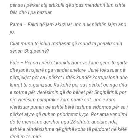
për sa i përket atij artikulli që sipas mendimit tim ishte
fals dhe i pa bazuar.
Rama – Fakti që jam akuzuar unë nuk përbën lajm apo
jo.
Cilat mund të ishin rrethanat që mund ta penalizonin
sërish Shqipërinë?
Fule – Për sa i përket konkluzioneve kanë qenë të qarta
dhe janë nxjerrë nga vendet anëtare. Janë fokusuar në
përpjekjet për sa i përket luftës kundër korrupsionit dhe
krimit të organizuar. Ka kohë për sa i përket që nga dita
e sotme për vlerësimin që do bëhet për Shqipërinë, por
një vlerësim paraprak e kam ndarë sot. unë e kam
vlerësuar punën që është bërë tashmë sidomos për sa i
përket atyre që quhen prioritetet kyçe. Por ama vendimi
do të merret në qershor nga 28 shtete anëtare ndaj
është e rëndësishme që gjithë koha të përdoret në këtë
drejtim të mirë.