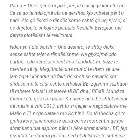
Rama – Unë i qëndroj pikë për pikë asaj që kam thënë.
Se sa do të ndikojnë ata në qershor, kjo mbetet për t’u
parë. Ajo që është e rëndësishme është që ne, njësoj si
në dhjetor, të shkojmë përballë Këshillit Evropian me
detyra plotësisht të realizuara
Ndërhyn Füle sërish – Unë dëshiroj të shtoj diçka
sepse është tejet e rëndësishme. Ne gjykojmë çdo
partner, çdo vend aspirant apo kandidat, në bazë të
meritës së tij. Megjithatë, unë mund te them se unë
jam tejet i kënaqur në fakt, që shoh se pavarësisht
sfidave me të cilat është përballur BE, zgjerimi vazhdon
të mbetet fokusi i shteteve të BE dhe i BE-së. Mund të
themi këtu që kemi pasur Kroacinë që u bë shtet anëtar
në mesin e vitit 2013, ashtu si çeljen e negociatave me
Malin e Zi, negociatave me Serbinë. Do të thosha që të
gjitha këto janë prova të qarta që në momentin që një
shtet kandidat aspiron për t’u bërë shtet anëtar i BE, jep
rezultatet e duhura për sa i përket detyrave të shtëpisë,