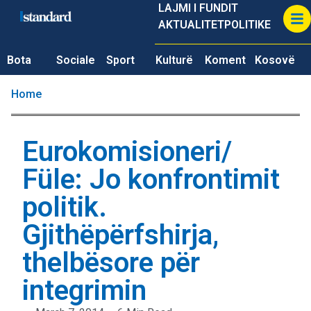
LAJMI I FUNDIT
AKTUALITET
POLITIKE
Bota
Sociale
Sport
Kulturë
Koment
Kosovë
Home
Eurokomisioneri/
Füle: Jo konfrontimit
politik.
Gjithëpërfshirja,
thelbësore për
integrimin