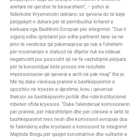
anëtare në qershor të besueshëm”, – pohoi ai.
Ndërkohë Kryeministri deklaroi se qeveria do të bëjë
përpjekjet e duhura për të përmbushur kriteret e
kërkuara nga Bashkimi Evropian për integrimin. “Dua ti
siguroj edhe qytetarët por edhe partnerët tanë se ne
jemi të vendosur që pakënaqësia që nuk e fshehëm
për mosmarrjen e statusit në dhjetor nuk ka ndikuar
negativisht por pozivisht që ne të vazhdojmë përpara
për ta konsoliduar këtë proces me rezultate
impresionuese që qeveria e arriti në pak muaj” tha ai.
Më tej duke vlerësua praninë e bashkëpunimin e
opozitës në tryezën e djeshme, kreu i qeverisë
theksoi se bashkëpunimi politik dhe ndërinstitucional
mbeten sfida kryesore. “Duke falënderuar komisionerin
për praninë, për mbështetjen dhe për cilësinë e lartë të
bashkëpunimit mes nesh dhe komisionit evropian dua
të falënderoj edhe kryetaren e komisionit të integrimit
Majlinda Bregu për qasjen konstruktive dhe vullnetin e