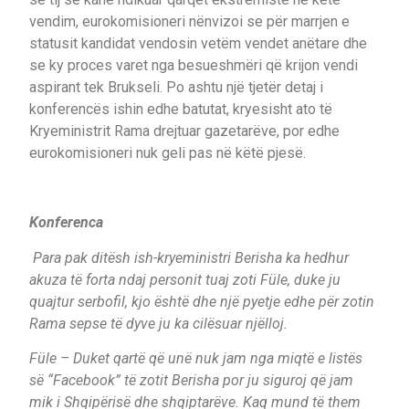
vendim, eurokomisioneri nënvizoi se për marrjen e
statusit kandidat vendosin vetëm vendet anëtare dhe
se ky proces varet nga besueshmëri që krijon vendi
aspirant tek Brukseli. Po ashtu një tjetër detaj i
konferencës ishin edhe batutat, kryesisht ato të
Kryeministrit Rama drejtuar gazetarëve, por edhe
eurokomisioneri nuk geli pas në këtë pjesë.
Konferenca
Para pak ditësh ish-kryeministri Berisha ka hedhur
akuza të forta ndaj personit tuaj zoti Füle, duke ju
quajtur serbofil, kjo është dhe një pyetje edhe për zotin
Rama sepse të dyve ju ka cilësuar njëlloj.
Füle – Duket qartë që unë nuk jam nga miqtë e listës
së “Facebook” të zotit Berisha por ju siguroj që jam
mik i Shqipërisë dhe shqiptarëve. Kaq mund të them