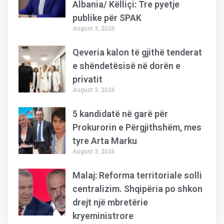
Albania/ Këlliçi: Tre pyetje
publike për SPAK
August 3, 2026
Qeveria kalon të gjithë tenderat
e shëndetësisë në dorën e
privatit
August 3, 2026
5 kandidatë në garë për
Prokurorin e Përgjithshëm, mes
tyre Arta Marku
August 3, 2026
Malaj: Reforma territoriale solli
centralizim. Shqipëria po shkon
drejt një mbretërie
kryeministrore