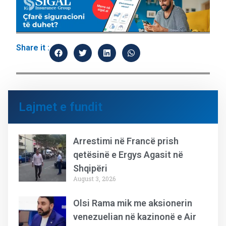
Share it :
Lajmet e fundit
Arrestimi në Francë prish
qetësinë e Ergys Agasit në
Shqipëri
August 3, 2026
Olsi Rama mik me aksionerin
venezuelian në kazinonë e Air