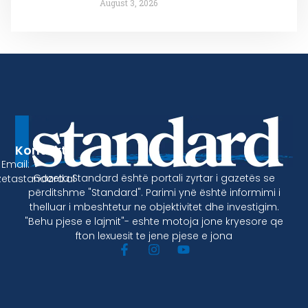
August 3, 2026
Kontakt
Email:
Gazeta Standard është portali zyrtar i gazetës se
etastandard.al
përditshme "Standard". Parimi ynë është informimi i
thelluar i mbeshtetur ne objektivitet dhe investigim.
"Behu pjese e lajmit"- eshte motoja jone kryesore qe
fton lexuesit te jene pjese e jona