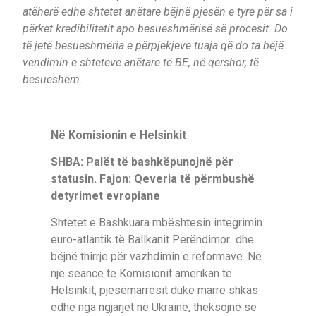
atëherë edhe shtetet anëtare bëjnë pjesën e tyre për sa i
përket kredibilitetit apo besueshmërisë së procesit. Do
të jetë besueshmëria e përpjekjeve tuaja që do ta bëjë
vendimin e shteteve anëtare të BE, në qershor, të
besueshëm.
Në Komisionin e Helsinkit
SHBA: Palët të bashkëpunojnë për
statusin. Fajon: Qeveria të përmbushë
detyrimet evropiane
Shtetet e Bashkuara mbështesin integrimin
euro-atlantik të Ballkanit Perëndimor dhe
bëjnë thirrje për vazhdimin e reformave. Në
një seancë të Komisionit amerikan të
Helsinkit, pjesëmarrësit duke marrë shkas
edhe nga ngjarjet në Ukrainë, theksojnë se