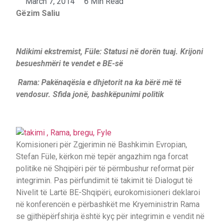
March 7, 2014
6 Min Read
Gëzim Saliu
Ndikimi ekstremist, Füle: Statusi në dorën tuaj. Krijoni
besueshmëri te vendet e BE-së
Rama: Pakënaqësia e dhjetorit na ka bërë më të
vendosur. Sfida jonë, bashkëpunimi politik
Komisioneri për Zgjerimin në Bashkimin Evropian,
Stefan Füle, kërkon më tepër angazhim nga forcat
politike në Shqipëri për të përmbushur reformat për
integrimin. Pas përfundimit të takimit të Dialogut të
Nivelit të Lartë BE-Shqipëri, eurokomisioneri deklaroi
në konferencën e përbashkët me Kryeministrin Rama
se gjithëpërfshirja është kyç për integrimin e vendit në