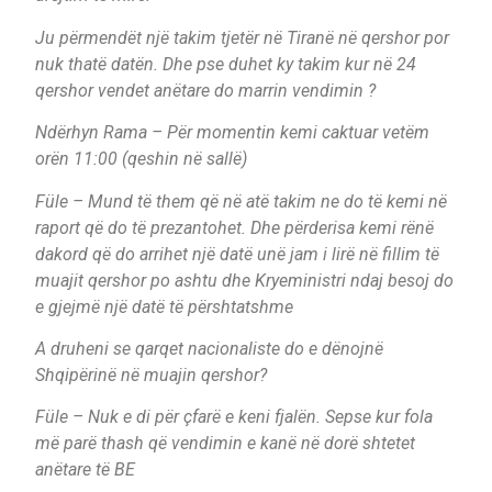
Ju përmendët një takim tjetër në Tiranë në qershor por
nuk thatë datën. Dhe pse duhet ky takim kur në 24
qershor vendet anëtare do marrin vendimin ?
Ndërhyn Rama – Për momentin kemi caktuar vetëm
orën 11:00 (qeshin në sallë)
Füle – Mund të them që në atë takim ne do të kemi në
raport që do të prezantohet. Dhe përderisa kemi rënë
dakord që do arrihet një datë unë jam i lirë në fillim të
muajit qershor po ashtu dhe Kryeministri ndaj besoj do
e gjejmë një datë të përshtatshme
A druheni se qarqet nacionaliste do e dënojnë
Shqipërinë në muajin qershor?
Füle – Nuk e di për çfarë e keni fjalën. Sepse kur fola
më parë thash që vendimin e kanë në dorë shtetet
anëtare të BE