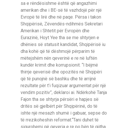
sa e rëndësishme është që angazhimi
amerikan dhe i BE-së të vazhdojë për një
Evropë të lirë dhe në paqe. Përsa i takon
Shqipërisë, Zëvendës-ndihmës Sekretari
Amerikan i Shtetit për Evropën dhe
Eurazinë, Hoyt Yee tha se me shtyrjen e
dhënies së statusit kandidat, Shqipërisë iu
dha kohë që të dëshmojë përparim të
mëtejshëm nën qeverinë e re në luftën
kundër krimit dhe korrupsionit. “I bëjmë
thirrje qeverisë dhe opozitës në Shqipëri
që të punojnë së bashku dhe të arrijnë
rezultate për t’i fuqizuar argumentat për një
vendim pozitiv”, deklaroi ai. Ndërkohë Tanja
Fajon tha se shtyrja përsëri e hapjes së
dritës së gjelbërt për Shqipërinë, do të
ishte një mesazh shumë i gabuar, sepse do
të rrezikoheshin reformat.“Tani duhet të
sigurohemi që qeveria e re po bën të gjitha