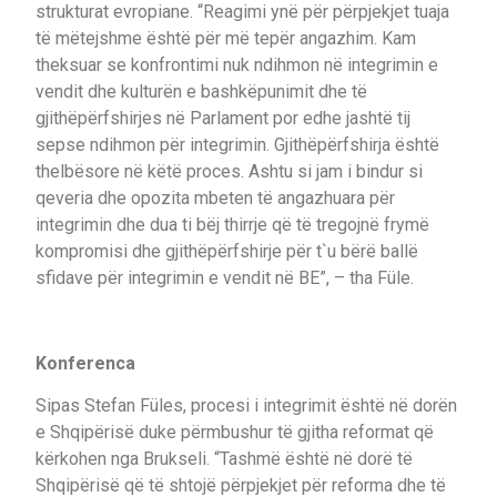
strukturat evropiane. “Reagimi ynë për përpjekjet tuaja
të mëtejshme është për më tepër angazhim. Kam
theksuar se konfrontimi nuk ndihmon në integrimin e
vendit dhe kulturën e bashkëpunimit dhe të
gjithëpërfshirjes në Parlament por edhe jashtë tij
sepse ndihmon për integrimin. Gjithëpërfshirja është
thelbësore në këtë proces. Ashtu si jam i bindur si
qeveria dhe opozita mbeten të angazhuara për
integrimin dhe dua ti bëj thirrje që të tregojnë frymë
kompromisi dhe gjithëpërfshirje për t`u bërë ballë
sfidave për integrimin e vendit në BE”, – tha Füle.
Konferenca
Sipas Stefan Füles, procesi i integrimit është në dorën
e Shqipërisë duke përmbushur të gjitha reformat që
kërkohen nga Brukseli. “Tashmë është në dorë të
Shqipërisë që të shtojë përpjekjet për reforma dhe të