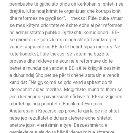
përmbushë të gjitha ato sfida që kërkohen si shteti i së
drejtës, lufta ndaj krimit të organizuar dhe korrupsionit
dhe reformës në gjyqësor”, – theksoi Füle, duke shtuar
se mes këtyre prioriteteve është edhe ai për reformën
në administratën publike. Gjithashtu komisioneri i BE-
së garantoi se çdo vlerësim nga shtetet anëtare për
vendet aspirante në BE do të bëhet sipas meritës. Në
këtë kontekst, Füle theksoi se vetëm në bazë të
provave dhe fakteve në ecurinë e reformave do të
bëhet e mundur që vendet e BE-së të krijojnë besimin
e duhur ndaj Shqipërisë për ti dhënë statusin e vendit
kandidat. “Ne gjykojmë se çdo vend aspirant do të
vlerësohet sipas meritës. Megjithatë, mund të them se
jam i kënaqur që pavarësisht sfidave të BE-së zgjerimi
mbetet një nga prioritet e Bashkimit Evropian.
Anëtarësimi i Kroacisë jep prova të qarta që një shtet
nëse jep rezultatet e duhura atëherë edhe shtetet
anëtare japin vlerësimin e tyre. Besueshmëria e
përpjekjeve tuaja do ta bëjnë vlerësimin e shteteve