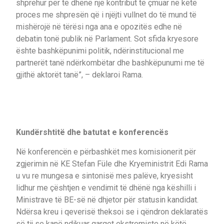
shprehur për të dhënë një kontribut të çmuar në këtë
proces me shpresën që i njëjti vullnet do të mund të
mishërojë në tërësi nga ana e opozitës edhe në
debatin tonë publik në Parlament. Sot sfida kryesore
ështe bashkëpunimi politik, ndërinstitucional me
partnerët tanë ndërkombëtar dhe bashkëpunumi me të
gjithë aktorët tanë”, – deklaroi Rama.
Kundërshtitë dhe batutat e konferencës
Në konferencën e përbashkët mes komisionerit për
zgjerimin në KE Stefan Füle dhe Kryeministrit Edi Rama
u vu re mungesa e sintonisë mes palëve, kryesisht
lidhur me çështjen e vendimit të dhënë nga këshilli i
Ministrave të BE-së në dhjetor për statusin kandidat.
Ndërsa kreu i qeverisë theksoi se i qëndron deklaratës
së tij se kanë ndikuar qarqet ekstremiste në këtë