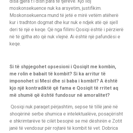
disa gjëra t’i dish para të tjerëve. Kjo lloj
moskonsekuence nuk ka arsyetim, justifikim.
Moskonsekuenca mund të jetë e mirë vetëm atëherë
kur i tradhton dogmat dhe kur nuk e ndjek atë që sjell
deri të një e keqe. Që nga fillimi Qosiqi është i përzierë
në të gjitha ato që nuk vlejnë. Ai është një pafundësi e
keqe.
Si të shpjegohet opsesioni i Qosiqit me kombin,
me rolin e babait të kombit? Si ka arritur të
imponohet si Mesi dhe si baba i kombit? A është
kjo një kontradiktë që fama e Qosiqit të rritet aq
më shumë që është fundosur në amoralitet?
Qosiqi nuk paraqet përjashtim, sepse të tillë janë në
shoqërinë serbe shumica e intelektualëve, posaçërisht
e shkrimtarëve të cilët besojnë se më dëshirën e Zotit
janë të vendosur për rojtarë të kombit të vet. Dobrica