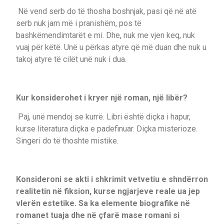
Në vend serb do të thosha boshnjak, pasi që në atë
serb nuk jam më i pranishëm, pos të
bashkëmendimtarët e mi. Dhe, nuk me vjen keq, nuk
vuaj për këtë. Unë u përkas atyre që më duan dhe nuk u
takoj atyre të cilët unë nuk i dua.
Kur konsiderohet i kryer një roman, një libër?
Paj, unë mendoj se kurrë. Libri është diçka i hapur,
kurse literatura diçka e padefinuar. Diçka misterioze.
Singeri do të thoshte mistike.
Konsideroni se akti i shkrimit vetvetiu e shndërron
realitetin në fiksion, kurse ngjarjeve reale ua jep
vlerën estetike. Sa ka elemente biografike në
romanet tuaja dhe në çfarë mase romani si