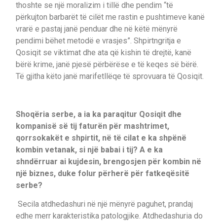
thoshte se një moralizim i tillë dhe pendim “të
përkujton barbarët të cilët me rastin e pushtimeve kanë
vrarë e pastaj janë penduar dhe në këtë mënyrë
pendimi bëhet metodë e vrasjes”. Shpirtngritja e
Qosiqit se viktimat dhe ata që kishin të drejtë, kanë
bërë krime, janë pjesë përbërëse e të keqes së bërë.
Të gjitha këto janë marifetllëqe të sprovuara të Qosiqit.
Shoqëria serbe, a ia ka paraqitur Qosiqit dhe
kompanisë së tij faturën për mashtrimet,
qorrsokakët e shpirtit, në të cilat e ka shpënë
kombin vetanak, si një babai i tij? A e ka
shndërruar ai kujdesin, brengosjen për kombin në
një biznes, duke folur përherë për fatkeqësitë
serbe?
Secila atdhedashuri në një mënyrë paguhet, prandaj
edhe merr karakteristika patologjike. Atdhedashuria do