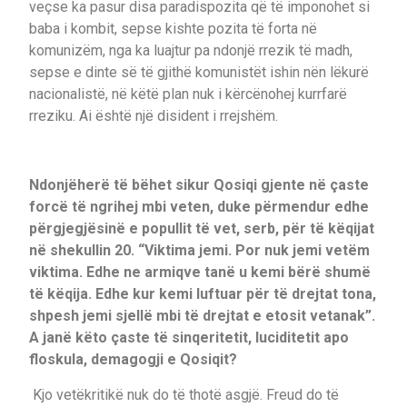
veçse ka pasur disa paradispozita që të imponohet si
baba i kombit, sepse kishte pozita të forta në
komunizëm, nga ka luajtur pa ndonjë rrezik të madh,
sepse e dinte së të gjithë komunistët ishin nën lëkurë
nacionalistë, në këtë plan nuk i kërcënohej kurrfarë
rreziku. Ai është një disident i rrejshëm.
Ndonjëherë të bëhet sikur Qosiqi gjente në çaste
forcë të ngrihej mbi veten, duke përmendur edhe
përgjegjësinë e popullit të vet, serb, për të këqijat
në shekullin 20. “Viktima jemi. Por nuk jemi vetëm
viktima. Edhe ne armiqve tanë u kemi bërë shumë
të këqija. Edhe kur kemi luftuar për të drejtat tona,
shpesh jemi sjellë mbi të drejtat e etosit vetanak”.
A janë këto çaste të sinqeritetit, luciditetit apo
floskula, demagogji e Qosiqit?
Kjo vetëkritikë nuk do të thotë asgjë. Freud do të