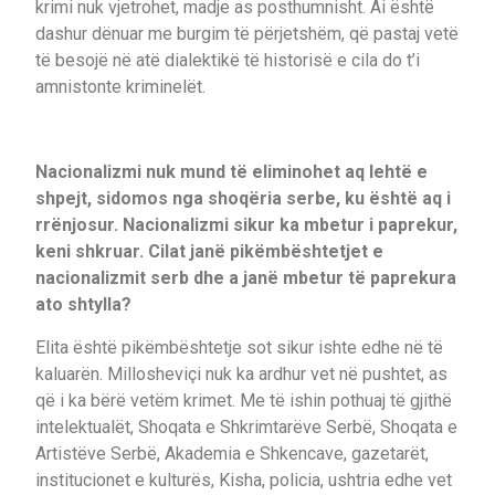
krimi nuk vjetrohet, madje as posthumnisht. Ai është
dashur dënuar me burgim të përjetshëm, që pastaj vetë
të besojë në atë dialektikë të historisë e cila do t’i
amnistonte kriminelët.
Nacionalizmi nuk mund të eliminohet aq lehtë e
shpejt, sidomos nga shoqëria serbe, ku është aq i
rrënjosur. Nacionalizmi sikur ka mbetur i paprekur,
keni shkruar. Cilat janë pikëmbështetjet e
nacionalizmit serb dhe a janë mbetur të paprekura
ato shtylla?
Elita është pikëmbështetje sot sikur ishte edhe në të
kaluarën. Millosheviçi nuk ka ardhur vet në pushtet, as
që i ka bërë vetëm krimet. Me të ishin pothuaj të gjithë
intelektualët, Shoqata e Shkrimtarëve Serbë, Shoqata e
Artistëve Serbë, Akademia e Shkencave, gazetarët,
institucionet e kulturës, Kisha, policia, ushtria edhe vet