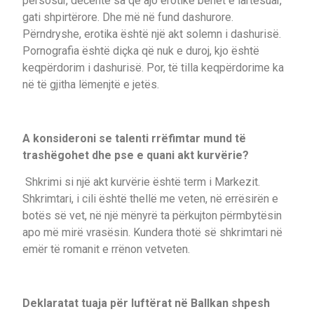
përsosur, decente sa që ajo erotikë bëhet e lartësuar,
gati shpirtërore. Dhe më në fund dashurore.
Përndryshe, erotika është një akt solemn i dashurisë.
Pornografia është diçka që nuk e duroj, kjo është
keqpërdorim i dashurisë. Por, të tilla keqpërdorime ka
në të gjitha lëmenjtë e jetës.
A konsideroni se talenti rrëfimtar mund të
trashëgohet dhe pse e quani akt kurvërie?
Shkrimi si një akt kurvërie është term i Markezit.
Shkrimtari, i cili është thellë me veten, në errësirën e
botës së vet, në një mënyrë ta përkujton përmbytësin
apo më mirë vrasësin. Kundera thotë së shkrimtari në
emër të romanit e rrënon vetveten.
Deklaratat tuaja për luftërat në Ballkan shpesh