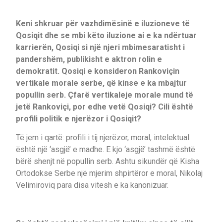
Keni shkruar për vazhdimësinë e iluzioneve të
Qosiqit dhe se mbi këto iluzione ai e ka ndërtuar
karrierën, Qosiqi si një njeri mbimesaratisht i
pandershëm, publikisht e aktron rolin e
demokratit. Qosiqi e konsideron Rankoviçin
vertikale morale serbe, që kinse e ka mbajtur
popullin serb.
Çfarë vertikaleje morale mund të
jetë Rankoviçi, por edhe vetë Qosiqi? Cili është
profili politik e njerëzor i Qosiqit?
Të jem i qartë: profili i tij njerëzor, moral, intelektual
është një ‘asgjë’ e madhe. E kjo ‘asgjë’ tashmë është
bërë shenjt në popullin serb. Ashtu sikundër që Kisha
Ortodokse Serbe një mjerim shpirtëror e moral, Nikolaj
Velimiroviq para disa vitesh e ka kanonizuar.