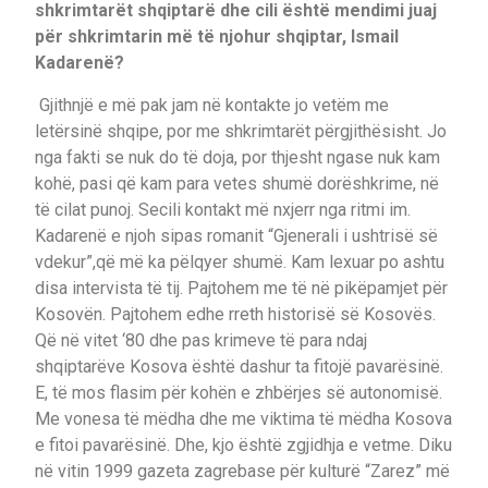
shkrimtarët shqiptarë dhe cili është mendimi juaj
për shkrimtarin më të njohur shqiptar, Ismail
Kadarenë?
Gjithnjë e më pak jam në kontakte jo vetëm me
letërsinë shqipe, por me shkrimtarët përgjithësisht. Jo
nga fakti se nuk do të doja, por thjesht ngase nuk kam
kohë, pasi që kam para vetes shumë dorëshkrime, në
të cilat punoj. Secili kontakt më nxjerr nga ritmi im.
Kadarenë e njoh sipas romanit “Gjenerali i ushtrisë së
vdekur”,që më ka pëlqyer shumë. Kam lexuar po ashtu
disa intervista të tij. Pajtohem me të në pikëpamjet për
Kosovën. Pajtohem edhe rreth historisë së Kosovës.
Që në vitet ‘80 dhe pas krimeve të para ndaj
shqiptarëve Kosova është dashur ta fitojë pavarësinë.
E, të mos flasim për kohën e zhbërjes së autonomisë.
Me vonesa të mëdha dhe me viktima të mëdha Kosova
e fitoi pavarësinë. Dhe, kjo është zgjidhja e vetme. Diku
në vitin 1999 gazeta zagrebase për kulturë “Zarez” më