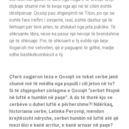
diçkaje shumë më të keqe nga ajo në të cilën është
dëshpëruar. Qosiqi pas zhgënjimit në Titon, po qe se
është fare rrëfim i sinqertë, real, është dashur që të
tërhiqet për tërë jetën, të zhduket nga jeta publike. Të
shkruante libra, nëse ka pasur një nevojë të brendshme
që të shkruajë. Por, të shkruarit e tij është një larje
llogarish me vetveten, që e paguajnë të gjithë, madje
edhe bashkëkombësit e tij.
Çfarë sugjeron teza e Qosiqit se tokat serbe janë
shumë më të mëdha nga populli i cili jeton në to?
Si të shpjegohet sintagma e Qosiqit “serbet fitojnë
në luftë e humbin në paqe”. A do të thotë kjo se
serbëve u duhet luftë e përhershme?! Ndërkaq,
historiania serbe, Latinka Peroviqi, mendon
krejtësisht ndryshe, serbet humbin në luftë atë që
mezi disi e kanë arritur, e kanë arnuar në paqe?