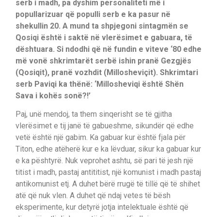
serb i madh, pa dyshim personaliteti më i
popullarizuar që populli serb e ka pasur në
shekullin 20. A mund ta shpjegoni sintagmën se
Qosiqi është i saktë në vlerësimet e gabuara, të
dështuara. Si ndodhi që në fundin e viteve ‘80 edhe
më vonë shkrimtarët serbë ishin pranë Gezgjës
(Qosiqit), pranë vozhdit (Millosheviçit). Shkrimtari
serb Paviqi ka thënë: ‘Millosheviqi është Shën
Sava i kohës sonë?!’
Paj, unë mendoj, ta them sinqerisht se të gjitha
vlerësimet e tij janë të gabueshme, sikundër që edhe
vetë është një gabim. Ka gabuar kur është fjala për
Titon, edhe atëherë kur e ka lëvduar, sikur ka gabuar kur
e ka pështyrë. Nuk veprohet ashtu, së pari të jesh një
titist i madh, pastaj antititist, një komunist i madh pastaj
antikomunist etj. A duhet bërë rrugë të tillë që të shihet
atë që nuk vlen. A duhet që ndaj vetes të bësh
eksperimente, kur detyrë jotja intelektuale është që