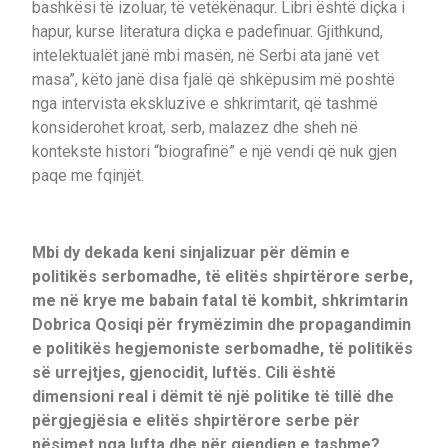
bashkësi të izoluar, të vetëkënaqur. Libri është diçka i
hapur, kurse literatura diçka e padefinuar. Gjithkund,
intelektualët janë mbi masën, në Serbi ata janë vet
masa”, këto janë disa fjalë që shkëpusim më poshtë
nga intervista ekskluzive e shkrimtarit, që tashmë
konsiderohet kroat, serb, malazez dhe sheh në
kontekste histori “biografinë” e një vendi që nuk gjen
paqe me fqinjët.
Mbi dy dekada keni sinjalizuar për dëmin e
politikës serbomadhe, të elitës shpirtërore serbe,
me në krye me babain fatal të kombit, shkrimtarin
Dobrica Qosiqi për frymëzimin dhe propagandimin
e politikës hegjemoniste serbomadhe, të politikës
së urrejtjes, gjenocidit, luftës. Cili është
dimensioni real i dëmit të një politike të tillë dhe
përgjegjësia e elitës shpirtërore serbe për
pësimet nga lufta dhe për gjendjen e tashme?