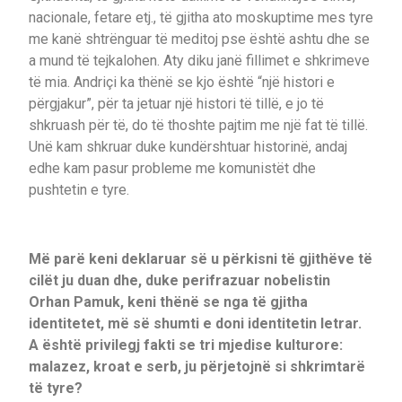
nacionale, fetare etj., të gjitha ato moskuptime mes tyre
me kanë shtrënguar të meditoj pse është ashtu dhe se
a mund të tejkalohen. Aty diku janë fillimet e shkrimeve
të mia. Andriçi ka thënë se kjo është “një histori e
përgjakur”, për ta jetuar një histori të tillë, e jo të
shkruash për të, do të thoshte pajtim me një fat të tillë.
Unë kam shkruar duke kundërshtuar historinë, andaj
edhe kam pasur probleme me komunistët dhe
pushtetin e tyre.
Më parë keni deklaruar së u përkisni të gjithëve të
cilët ju duan dhe, duke perifrazuar nobelistin
Orhan Pamuk, keni thënë se nga të gjitha
identitetet, më së shumti e doni identitetin letrar.
A është privilegj fakti se tri mjedise kulturore:
malazez, kroat e serb, ju përjetojnë si shkrimtarë
të tyre?