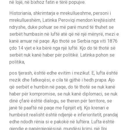
në lojë, në bixhoz fatin e tërë popujve.
Historiania, shkrimtarja e mrekullueshme, personi i
mrekullueshëm, Latinka Peroviqi mendon krejtësisht
ndryshe, duke pohuar se më parë mund të thuhet se
serbët humbasin në luftë atë që në një mënyrë, mezi e
kanë arnuar në paqe. Ajo thotë se Serbia nga viti 1876
çdo 14 vjet e ka bërë nga një luftë. Kjo do të thotë së
serbët nuk kanë haber për politikë. Latinka pohon se
politika,
pos tjerash, është edhe evitim i rrezikut. E, lufta është
rrezik dhe fatkeqësi, e cila të gjithë i hedh prapa. Ajo
që serbët e humbin në paqe, do të thotë se nuk kanë
haber për kompromise, se nuk kanë diplomaci, se nuk
dinë çfarë është dialogu, se theren për territore, se
janë të paaftë në paqe me fqinjët etj. Kjo krenari e
humbësit realisht është ndjenjë e inferioritetit, prandaj
edhe ndodh rënia si e pakokë në luftëra. Lufta është
gjendje e papërgjegjësisë, mundësi krimi, një lloj