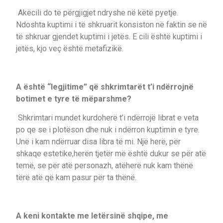
Akëcili do të përgjigjet ndryshe në këtë pyetje.
Ndoshta kuptimi i të shkruarit konsiston në faktin se në
të shkruar gjendet kuptimi i jetës. E cili është kuptimi i
jetës, kjo veç është metafizikë.
A është “legjitime” që shkrimtarët t’i ndërrojnë
botimet e tyre të mëparshme?
Shkrimtari mundet kurdoherë t’i ndërrojë librat e veta
po qe se i plotëson dhe nuk i ndërron kuptimin e tyre.
Unë i kam ndërruar disa libra të mi. Një herë, për
shkaqe estetike,herën tjetër më është dukur se për atë
temë, se për atë personazh, atëherë nuk kam thënë
tërë atë që kam pasur për ta thënë.
A keni kontakte me letërsinë shqipe, me