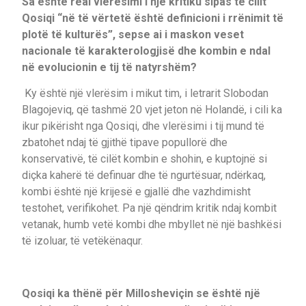
Sa është real vlerësimi i një kritiku sipas të cilit
Qosiqi “në të vërtetë është definicioni i rrënimit të
plotë të kulturës”, sepse ai i maskon veset
nacionale të karakterologjisë dhe kombin e ndal
në evolucionin e tij të natyrshëm?
Ky është një vlerësim i mikut tim, i letrarit Slobodan
Blagojeviq, që tashmë 20 vjet jeton në Holandë, i cili ka
ikur pikërisht nga Qosiqi, dhe vlerësimi i tij mund të
zbatohet ndaj të gjithë tipave popullorë dhe
konservativë, të cilët kombin e shohin, e kuptojnë si
diçka kaherë të definuar dhe të ngurtësuar, ndërkaq,
kombi është një krijesë e gjallë dhe vazhdimisht
testohet, verifikohet. Pa një qëndrim kritik ndaj kombit
vetanak, humb vetë kombi dhe mbyllet në një bashkësi
të izoluar, të vetëkënaqur.
Qosiqi ka thënë për Millosheviçin se është një