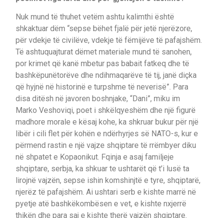
Nuk mund të thuhet vetëm ashtu kalimthi është
shkaktuar dëm “sepse bëhet fjalë për jetë njerëzore,
për vdekje të civilëve, vdekje të fëmijëve të pafajshëm.
Të ashtuquajturat dëmet materiale mund të sanohen,
por krimet që kanë mbetur pas babait fatkeq dhe të
bashkëpunëtorëve dhe ndihmaqarëve të tij, janë diçka
që hyjnë në historinë e turpshme të neverisë”. Para
disa ditësh në javoren boshnjake, “Dani”, miku im
Marko Veshoviqi, poet i shkëlqyeshëm dhe një figurë
madhore morale e kësaj kohe, ka shkruar bukur për një
libër i cili flet për kohën e ndërhyrjes së NATO-s, kur e
përmend rastin e një vajze shqiptare të rrëmbyer diku
në shpatet e Kopaonikut. Fqinja e asaj familjeje
shqiptare, serbja, ka shkuar te ushtarët që t’i lusë ta
lirojnë vajzën, sepse ishin komshinjtë e tyre, shqiptarë,
njerëz të pafajshëm. Ai ushtari serb e kishte marrë në
pyetje atë bashkëkombësen e vet, e kishte nxjerrë
thikën dhe para saj e kishte therë vajzën shqiptare.