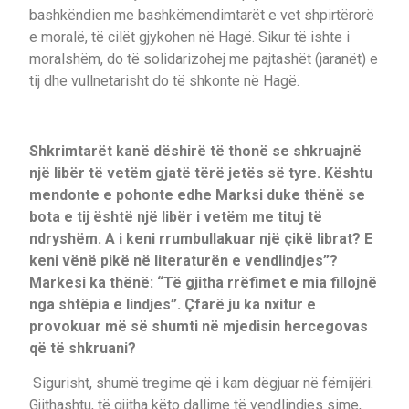
bashkëndien me bashkëmendimtarët e vet shpirtërorë
e moralë, të cilët gjykohen në Hagë. Sikur të ishte i
moralshëm, do të solidarizohej me pajtashët (jaranët) e
tij dhe vullnetarisht do të shkonte në Hagë.
Shkrimtarët kanë dëshirë të thonë se shkruajnë
një libër të vetëm gjatë tërë jetës së tyre. Kështu
mendonte e pohonte edhe Marksi duke thënë se
bota e tij është një libër i vetëm me tituj të
ndryshëm. A i keni rrumbullakuar një çikë librat? E
keni vënë pikë në literaturën e vendlindjes”?
Markesi ka thënë: “Të gjitha rrëfimet e mia fillojnë
nga shtëpia e lindjes”. Çfarë ju ka nxitur e
provokuar më së shumti në mjedisin hercegovas
që të shkruani?
Sigurisht, shumë tregime që i kam dëgjuar në fëmijëri.
Gjithashtu, të gjitha këto dallime të vendlindjes sime,