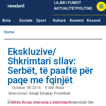
LAJMI I FUNDIT
AKTUALITET
POLITIKE
Bota
Sociale
Sport
Kulturë
Koment
Kosovë
Home
Ekskluzive/
Shkrimtari sllav:
Serbët, të paaftë për
paqe me fqinjët
October 18, 2014
6 Min Read
Intervistoi: Smajl Smaka/ Prishtinë
Intervistë/ Me