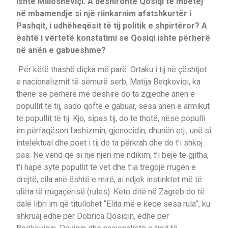
ishte Millosheviçi. A dëshironte Qosiqi të mbetej
në mbamendje si një riinkarnim afatshkurtër i
Pashqit, i udhëheqësit të tij politik e shpirtëror? A
është i vërtetë konstatimi se Qosiqi ishte përherë
në anën e gabueshme?
Për këtë thashë diçka më parë. Ortaku i tij në çështjet
e nacionalizmit të sëmurë serb, Matija Beqkoviqi, ka
thënë se përherë me dëshirë do ta zgjedhë anën e
popullit të tij, sado qoftë e gabuar, sesa anën e armikut
të popullit të tij. Kjo, sipas tij, do të thotë, nëse populli
im përfaqëson fashizmin, gjenocidin, dhunën etj., unë si
intelektual dhe poet i tij do ta përkrah dhe do t’i shkoj
pas. Në vend që si një njeri me ndikim, t’i bëjë të gjitha,
t’i hapë sytë popullit të vet dhe t’ia tregojë rrugën e
drejtë, cila anë është e mirë, ai ndjek instinktet më të
ulëta të rrugaçërisë (rules). Këto ditë në Zagreb do të
dalë libri im që titullohet “Elita më e keqe sesa rula”, ku
shkruaj edhe për Dobrica Qosiqin, edhe për