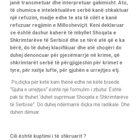
janë transmetuar dhe interpretuar gabimisht. Ato,
të shumica e intelektualëve serbë kanë shkaktuar
një refuzim, madje edhe te ata të cilët e kanë
refuzuar regjimin e Millosheviçit. Keni deklaruar
se është dashur kaherë të mbyllet Shoqata e
Shkrimtarëve të Serbisë dhe se tërë atë që e ka
bërë, do të duhej klasifikuar dhe atë shoqëri do
duhej denoncuar për pjesëmarrje në krime, që
shkrimtarët serbë të përgjigjeshin për krimet e
tyre, për nxitje lufte, për gjuhën e urrejtjes etj.
Po,diçka për këtë kam thënë edhe në këtë bisedë
“Gjuha e urrejtjes“ është një formulim i zbutur. Është
pak të thuhet ‘duhet suprimuar Shoqata e Shkrimtarëve
të Serbisë”. Do duhej ndërmarrë diçka më radikale. Dhe
duhen dënuar.
Cili është kuptimi i të shkruarit ?