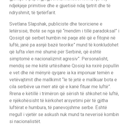
ndjekjeje primitive dhe e gjuetisë ndaj tjetrit dhe të
ndryshmit, të tjetërfarit.
Svetlana Slapshak, publiciste dhe teoriciene e
letërsisë, thotë se nga një “mendim i tillë paradoksal” i
Qosiqit që serbet humbin në paqe atë që e fitojnë në
luftë, janë pa asnjë bazë teorike” mund të konkludohet
që lufta vlen më shumë për Serbinë, që është
simptomë e nacionalizmit agresiv”. Personalisht,
mendoj se me këtë urtësihane Qosiqi ka nxirë popullin
e vet dhe në mënyrë qyqare ia ka imponuar temën e
vetëvajtimit dhe mallkimit “le të jetë e mallkuar bota e
cila serbëve ua merr atë që e kanë fituar me luftë”.
Rrena e këtillë i trimëron që sërish të shkohet në luftë,
e njëkohësisht të kërkohet arsyetimi për të gjitha
luftërat e humbura, të panevojshme serbe. Është
rregull i vjetër se askush nuk mund ta neverisë kombin
si nacionalistët.