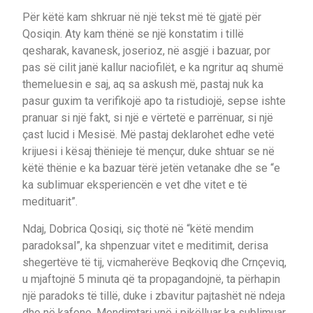
Për këtë kam shkruar në një tekst më të gjatë për
Qosiqin. Aty kam thënë se një konstatim i tillë
qesharak, kavanesk, joserioz, në asgjë i bazuar, por
pas së cilit janë kallur naciofilët, e ka ngritur aq shumë
themeluesin e saj, aq sa askush më, pastaj nuk ka
pasur guxim ta verifikojë apo ta ristudiojë, sepse ishte
pranuar si një fakt, si një e vërtetë e parrënuar, si një
çast lucid i Mesisë. Më pastaj deklarohet edhe vetë
krijuesi i kësaj thënieje të mençur, duke shtuar se në
këtë thënie e ka bazuar tërë jetën vetanake dhe se “e
ka sublimuar eksperiencën e vet dhe vitet e të
medituarit”.
Ndaj, Dobrica Qosiqi, siç thotë në “këtë mendim
paradoksal”, ka shpenzuar vitet e meditimit, derisa
shegertëve të tij, vicmaherëve Beqkoviq dhe Crnçeviq,
u mjaftojnë 5 minuta që ta propagandojnë, ta përhapin
një paradoks të tillë, duke i zbavitur pajtashët në ndeja
dhe në kafene. Mendimtari ynë i pikëlluar ka sublimuar