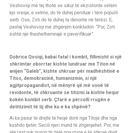
Veshoviqi më tej thotë se sikur të ekzistonte vetëm
kjo vrasje, e vetme, do të duhej penduar i tërë populli
serb. Ose, Zoti do të duhej ta dënonte në tërësi. E,
pastaj Veshoviqi me zhgënjim konkludon: “Por, Zoti
është një thashethemnajë e paverifikuar”.
Dobrica Qosiqi, babai fatal i kombit, fillimisht si një
shkrimtar oborrtar kishte lundruar me Titon në
anijen “Galeb”, kishte shkruar për madhështinë e
Titos, demokracinë, humanizmin, si një
agjitpropagandist, në mënyrë që më vonë të
revidonte, të shkruante se titizmi ia kishte hequr
kokën kombit serb. Çfarë e përcolli rrugën e
detitizimit të tij dhe ku e ka shpënë?
Ai ka pasur të drejtë të heqë dorë nga Titoja dhe nga
kushdo tjetër. Secili njeri mund të zhgënjehet. Por, me
atë rast nuk guxon të dalë nga rruga e të shkojë drejt