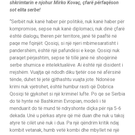
shkrimtarin e njohur Mirko Kovaç, çfarë përfaqëson
sot elita serbe!
“Serbët nuk kanë haber për politikë, nuk kanë haber për
kompromise, sepse nuk kanë diplomaci, nuk dinë çfarë
është dialogu, theren për territore, janë të paaftë në
paqe me fqinjët. Qosiqi, si një njeri mbimesaratisht i
pandershëm, është një pafundësi e keqe. Qosiqi nuk
paraqet përjashtim, sepse të tillë janë në shoqërinë
serbe shumica e intelektualëve. Ai është një disident i
rrejshëm. Vuajtja që ndodh diku tjetër ose në afërsinë
tënde, duhet të jetë gjithashtu vuajta jote. Ndonëse
krimi nuk vjetrohet, është humbur rasti që Dobrica
Qosiqi të gjykohet si një kriminel lufte. Po qe se Serbia
do të hynte në Bashkimin Evropian, modeli i të
menduarit do të mund të ndryshonte diçka për nja 5-6
dekada. Unë u përkas atyre që më duan dhe nuk u takoj
atyre të cilët unë nuk i dua. Pa një qëndrim kritik ndaj
kombit vetanak, humb vetë kombi dhe mbyllet në një