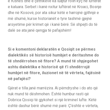
e Kishës dhe e çetnikëve ka luajtur rolin kyç në luftërat
e kaluara. Serbet i kanë nxitur luftërat në Kroaci, Bosnje
dhe në Kosovë, por ata sikur këtë e harrojnë gjithnjë e
më shumë, kurse historianët e tyre tashmë gjejnë
arsyetime për krimet që i kanë bërë. Së shpejti do të
dalë se ata janë qengja të pafajshëm!
Si e komentoni deklaratën e Qosiqit se përmes
dialektikës së historisë humbjet e deritashme do
të shndërrohen në fitore? A mund të shpjegohet
ashtu dialektika e historisë që t’i shndërrojë
humbjet në fitore, iluzionet në të vërteta, fajësinë
në pafajësi?
Gjërat e tilla janë marrëzira. Ai përndryshe i do ato që
nuk mund të dëshmohen. Është humbur rasti që
Dobrica Qosiqi të gjykohet si një kriminel lufte. Këtë
është dashur bërë shumë më parë. Ç’është e vërteta,