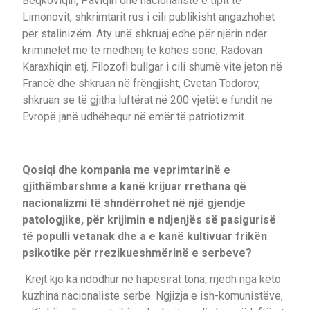
Beqkoviqin, Paviqin dhe nacionalistë e tipit të
Limonovit, shkrimtarit rus i cili publikisht angazhohet
për stalinizëm. Aty unë shkruaj edhe për njërin ndër
kriminelët më të mëdhenj të kohës sonë, Radovan
Karaxhiqin etj. Filozofi bullgar i cili shumë vite jeton në
Francë dhe shkruan në frëngjisht, Cvetan Todorov,
shkruan se të gjitha luftërat në 200 vjetët e fundit në
Evropë janë udhëhequr në emër të patriotizmit.
Qosiqi dhe kompania me veprimtarinë e
gjithëmbarshme a kanë krijuar rrethana që
nacionalizmi të shndërrohet në një gjendje
patologjike, për krijimin e ndjenjës së pasigurisë
të populli vetanak dhe a e kanë kultivuar frikën
psikotike për rrezikueshmërinë e serbeve?
Krejt kjo ka ndodhur në hapësirat tona, rrjedh nga këto
kuzhina nacionaliste serbe. Ngjizja e ish-komunistëve,