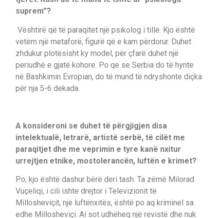
suprem”?
Vështirë që të paraqitet një psikolog i tillë. Kjo është
vetëm një metaforë, figurë që e kam përdorur. Duhet
zhdukur plotësisht ky model, për çfarë duhet një
periudhë e gjatë kohore. Po qe se Serbia do të hynte
në Bashkimin Evropian, do të mund të ndryshonte diçka
për nja 5-6 dekada.
A konsideroni se duhet të përgjigjen disa
intelektualë, letrarë, artistë serbë, të cilët me
paraqitjet dhe me veprimin e tyre kanë nxitur
urrejtjen etnike, mostolerancën, luftën e krimet?
Po, kjo është dashur bërë deri tash. Ta zëmë Milorad
Vuçeliqi, i cili ishte drejtor i Televizionit të
Millosheviçit, një luftënxitës, është po aq kriminel sa
edhe Millosheviçi. Ai sot udhëheq një revistë dhe nuk