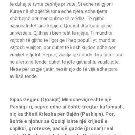
të duhej të ishte çështje private. Si edhe religjioni.
Kurse në shoqëritë tona edhe njëra, edhe tjetra
shërbejnë për manipulime të mëdha. Të gjithë
nacionalistët janë kopje e Qosiqit. Ata kanë gjuhë
universale. Gjithnjë i bien telit të njëjtë. Ti mund të
vajtosh të gjitha të ligat që i heq populli yt, mund ta
vajtosh vuajtjen, por duhet të kesh kujdes edhe për
vuajtjet e tjetrit. Sepse, vuajtja që ndodh diku tjetër ose
në afërsinë tënde, duhet të jetë gjithashtu vuajta jote.
Nëse për asgjë tjetër, nesër ajo do të vijë edhe para
avllisë tënde.
Sipas Gegjës (Qosiqit) Millosheviçi është një
Pashiq i ri, sepse edhe ai është tregtar kufomash,
siç ka thënë Krlezha për Bajën (Pashiqin). Por,
është e njohur se Qosiqi ishte një krijesë e
shpikur, groteskë, pasiqë gazdë (pronar) real