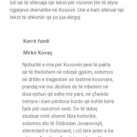
luti që të shkruaja një tekst për vizionin tim të atyre
ngjarjeve dramatike në Kosovë. Unë e kam shkruar një
tekst të shkurtër që po jua dërgoj.
Kurrë fundi
Mirko Kovaç
Njohuritë e mia për Kosovën janë të pakta
që të thellohem në ndonjë gjykim, sidomos
në dritën e tragjedisë së tashme kosovare,
prandaj më me dëshirë do të mbetem në
disa njohuri që edhe më parë, në çfarëdo
mënyre i kam përdorur kurdo që është bërë
fjalë për nazizmin serb. Do të duhej
studiuar mirë shumë libra historikë,
sidomos ato të Slobodan Jovanoviqit,
shkrimtarit e historianit, i cili tërë jetën e ka