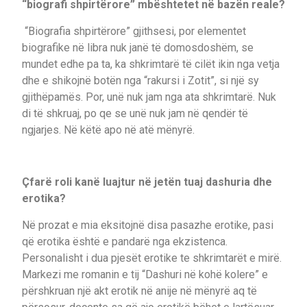
“biografi shpirtërore” mbështetet në bazën reale?
“Biografia shpirtërore” gjithsesi, por elementet
biografike në libra nuk janë të domosdoshëm, se
mundet edhe pa ta, ka shkrimtarë të cilët ikin nga vetja
dhe e shikojnë botën nga “rakursi i Zotit”, si një sy
gjithëpamës. Por, unë nuk jam nga ata shkrimtarë. Nuk
di të shkruaj, po qe se unë nuk jam në qendër të
ngjarjes. Në këtë apo në atë mënyrë.
Çfarë roli kanë luajtur në jetën tuaj dashuria dhe
erotika?
Në prozat e mia eksitojnë disa pasazhe erotike, pasi
që erotika është e pandarë nga ekzistenca.
Personalisht i dua pjesët erotike te shkrimtarët e mirë.
Markezi me romanin e tij “Dashuri në kohë kolere” e
përshkruan një akt erotik në anije në mënyrë aq të