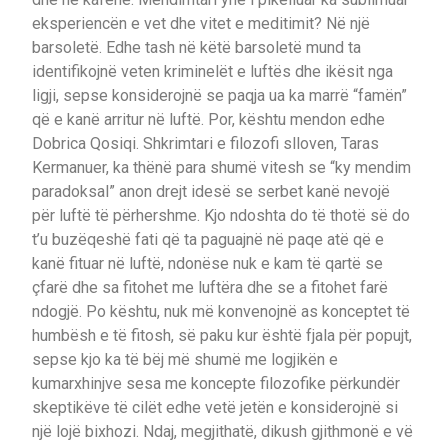
eksperiencën e vet dhe vitet e meditimit? Në një
barsoletë. Edhe tash në këtë barsoletë mund ta
identifikojnë veten kriminelët e luftës dhe ikësit nga
ligji, sepse konsiderojnë se paqja ua ka marrë “famën”
që e kanë arritur në luftë. Por, kështu mendon edhe
Dobrica Qosiqi. Shkrimtari e filozofi slloven, Taras
Kermanuer, ka thënë para shumë vitesh se “ky mendim
paradoksal” anon drejt idesë se serbet kanë nevojë
për luftë të përhershme. Kjo ndoshta do të thotë së do
t’u buzëqeshë fati që ta paguajnë në paqe atë që e
kanë fituar në luftë, ndonëse nuk e kam të qartë se
çfarë dhe sa fitohet me luftëra dhe se a fitohet farë
ndogjë. Po kështu, nuk më konvenojnë as konceptet të
humbësh e të fitosh, së paku kur është fjala për popujt,
sepse kjo ka të bëj më shumë me logjikën e
kumarxhinjve sesa me koncepte filozofike përkundër
skeptikëve të cilët edhe vetë jetën e konsiderojnë si
një lojë bixhozi. Ndaj, megjithatë, dikush gjithmonë e vë