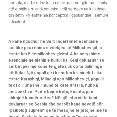
opozita, madje edhe klasa e dikurshme qytetare, e cila
atë e shihte si antikomunist i cili serbëve ua ka kthyer
dinjitetin. Ky është një konceptim i gabuar dhe i sëmurë
i dinjitetit.
A kanë ndodhur në Serbi ndërrimet esenciale
politike pas rënies e vdekjes së Millosheviçit, a
është bërë demillosheviçizimi. A ka ndryshime
esenciale në planin e kulturës. Keni deklaruar se
serbët për një kohë të gjatë nuk do të dalin nga
bërlloku. Një popull që i kremton kriminelët sikur
është Karaxhiqi, Mlladiqi apo Millosheviçi, populli
tek i cili Shesheli mund të këtë ithtarë, nuk ka
perspektivë. Pse e bëjnë këtë, kështu, pse
shkojnë kundër vetes? Në një intervistë keni
deklaruar se Serbia dhe serbët kanë nevojë për
“psikolog suprem” që të mësojnë të jetojnë me të
tjerët. Kush do të mund të ishte ai “psikologu