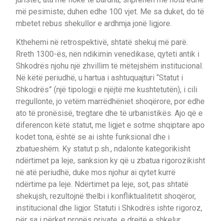
më pesimiste; duhen edhe 100 vjet. Me sa duket, do të
mbetet rebus shekullor e ardhmja jonë ligjore.
Kthehemi në retrospektivë, shtatë shekuj më parë.
Rreth 1300-ës, nën ndikimin venedikase, qyteti antik i
Shkodrës njohu një zhvillim të mëtejshëm institucional.
Në këtë periudhë, u hartua i ashtuquajturi “Statut i
Shkodrës” (një tipologji e njëjtë me kushtetutën), i cili
rregullonte, jo vetëm marrëdhëniet shoqërore, por edhe
ato të pronësisë, tregtare dhe të urbanistikës. Ajo që e
diferencon këtë statut, me ligjet e sotme shqiptare apo
kodet tona, është se ai ishte funksional dhe i
zbatueshëm. Ky statut p.sh., ndalonte kategorikisht
ndërtimet pa leje, sanksion ky që u zbatua rigorozikisht
në atë periudhë, duke mos njohur ai qytet kurrë
ndërtime pa leje. Ndërtimet pa leje, sot, pas shtatë
shekujsh, rezultojnë thelbi i konfliktualitetit shoqëror,
institucional dhe ligjor. Statuti i Shkodrës ishte rigoroz,
për sa i përket pronës private, e drejtë e shkelur