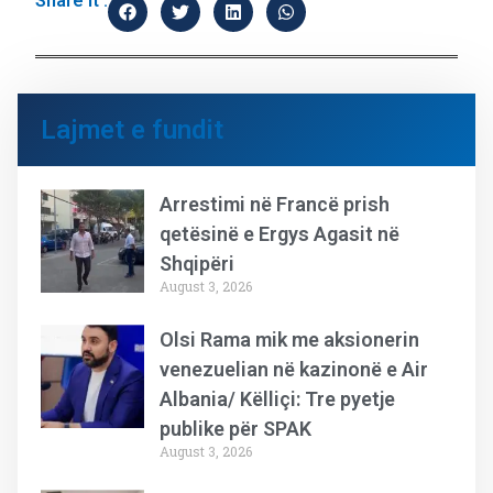
Share it :
Lajmet e fundit
Arrestimi në Francë prish
qetësinë e Ergys Agasit në
Shqipëri
August 3, 2026
Olsi Rama mik me aksionerin
venezuelian në kazinonë e Air
Albania/ Këlliçi: Tre pyetje
publike për SPAK
August 3, 2026