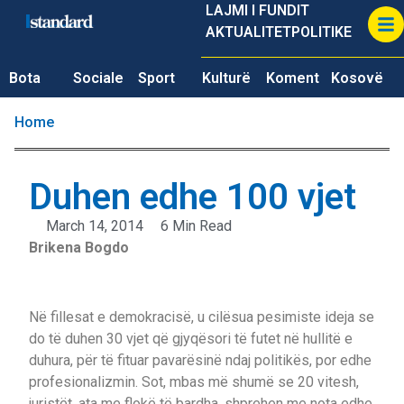
LAJMI I FUNDIT
AKTUALITET
POLITIKE
Bota
Sociale
Sport
Kulturë
Koment
Kosovë
Home
Duhen edhe 100 vjet
March 14, 2014
6 Min Read
Brikena Bogdo
Në fillesat e demokracisë, u cilësua pesimiste ideja se
do të duhen 30 vjet që gjyqësori të futet në hullitë e
duhura, për të fituar pavarësinë ndaj politikës, por edhe
profesionalizmin. Sot, mbas më shumë se 20 vitesh,
juristët, ata me flokë të bardha, shprehen me nota edhe