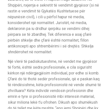
Shqipëri, nxjerrja e sekretit të vendimit gjyqësor (si në
rastin e vendimit të Gjykatës Kushtetuese për
nëpunësin civil), i cili u përfol hapur në media,
konsiderohet një normalitet. Juristët, në media,
deklaronin pa iu dridhur qerpiku se vendimi dihej
përpara se të zbardhej. Tek diferenca e asaj çfarë
përbën shkelje dhe çfarë është normalitet, fillon
antikoncepti apo shtrembërimi i së drejtës. Shkelja
shndërrohet në normalitet.
Një vlerë të padiskutueshme, në vendet me gjyqësor
të fortë, është sedra profesionale, e cila sigurisht
kërkon një ndërgjegjësim individual, por edhe si komb.
Çfarë do të thotë sedër profesionale, që e paskan kaq
të rëndësishme, këta profesionistë në vende shumë të
zhvilluara? Këta individë vendosin profesionin dhe
emrin e tyre si profesionistë mbi interesin material,
sikur miliona lekë t’u ofrohen. Dikush apo shumëkush
do të tallet me këta rreshta, “epo jemi Shqipëri dhe ky