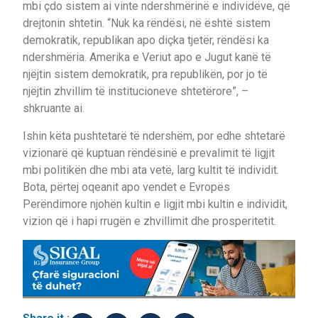
mbi çdo sistem ai vinte ndershmërinë e individëve, që
drejtonin shtetin. “Nuk ka rëndësi, në është sistem
demokratik, republikan apo diçka tjetër, rëndësi ka
ndershmëria. Amerika e Veriut apo e Jugut kanë të
njëjtin sistem demokratik, pra republikën, por jo të
njëjtin zhvillim të institucioneve shtetërore”, –
shkruante ai.
Ishin këta pushtetarë të ndershëm, por edhe shtetarë
vizionarë që kuptuan rëndësinë e prevalimit të ligjit
mbi politikën dhe mbi ata vetë, larg kultit të individit.
Bota, përtej oqeanit apo vendet e Evropës
Perëndimore njohën kultin e ligjit mbi kultin e individit,
vizion që i hapi rrugën e zhvillimit dhe prosperitetit.