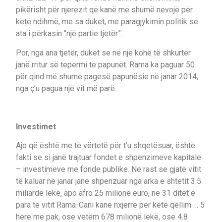
pikërisht për njerëzit që kanë më shumë nevojë për
këtë ndihmë, me sa duket, me paragjykimin politik se
ata i përkasin “një partie tjetër”.
Por, nga ana tjetër, duket se në një kohë të shkurtër
janë rritur së tepërmi të papunët. Rama ka paguar 50
për qind më shumë pagesë papunësie në janar 2014,
nga ç’u pagua një vit më parë.
Investimet
Ajo që është me të vërtetë për t’u shqetësuar, është
fakti se si janë trajtuar fondet e shpenzimeve kapitale
– investimeve me fonde publike. Në rast se gjatë vitit
të kaluar në janar janë shpenzuar nga arka e shtetit 3.5
miliardë lekë, apo afro 25 milionë euro, në 31 ditët e
para të vitit Rama-Cani kanë nxjerrë për këtë qëllim … 5
herë më pak, ose vetëm 678 milionë lekë, ose 4.8