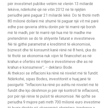
për investimet publike vetëm në vlerën 13 miliardë
lekëve, ndërkohë që në vitin 2012 në të njëjtën
periudhë janë paguar 21 miliardë lekë. Do të thotë rreth
80 milionë dollarë më shumë të paguar një vit më parë
edhe pse qeveria shtriu dorën për të marrë një borxh
më të madh, për të marrë një hua më të madhe me
pretendimin se do të shlyente faturat e investimeve.
Në të gjithë parametrat e kreditimit të ekonomisë,
biznesit dhe të konsumit kanë rënë në 8 herë, çka do
të thotë se ekonomia nuk vijon të financohet as në
krahun e ofertës në rritjen e investimeve dhe as në
krahun e konsumeve”, – deklaroi Bode.
Ai theksoi se inflacioni ka rënë në nivelet më të fundit.
Ndërkohë, sipas Bodes, investitorët e huaj janë të
pasigurtë. “Inflacioni ka rënë po ashtu në nivelet më të
fundit dhe kjo dëshmon jo për një kontroll të inflacionit,
por për një rënie të pulsit të ekonomisë. Në qoftë se
periudha 9 mujore pati rreth 700 milionë euro investime
të huaja direkte në ekonominë shqiptare, tendenca e