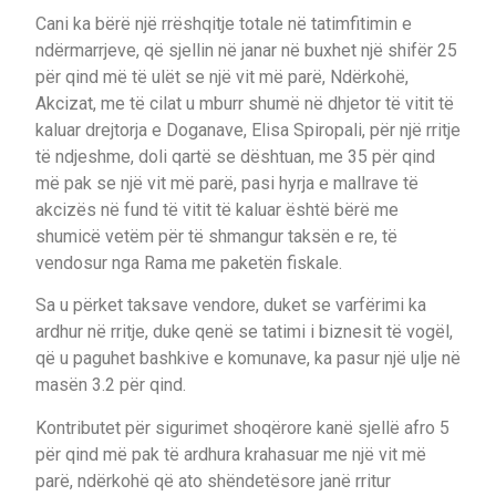
Cani ka bërë një rrëshqitje totale në tatimfitimin e
ndërmarrjeve, që sjellin në janar në buxhet një shifër 25
për qind më të ulët se një vit më parë, Ndërkohë,
Akcizat, me të cilat u mburr shumë në dhjetor të vitit të
kaluar drejtorja e Doganave, Elisa Spiropali, për një rritje
të ndjeshme, doli qartë se dështuan, me 35 për qind
më pak se një vit më parë, pasi hyrja e mallrave të
akcizës në fund të vitit të kaluar është bërë me
shumicë vetëm për të shmangur taksën e re, të
vendosur nga Rama me paketën fiskale.
Sa u përket taksave vendore, duket se varfërimi ka
ardhur në rritje, duke qenë se tatimi i biznesit të vogël,
që u paguhet bashkive e komunave, ka pasur një ulje në
masën 3.2 për qind.
Kontributet për sigurimet shoqërore kanë sjellë afro 5
për qind më pak të ardhura krahasuar me një vit më
parë, ndërkohë që ato shëndetësore janë rritur