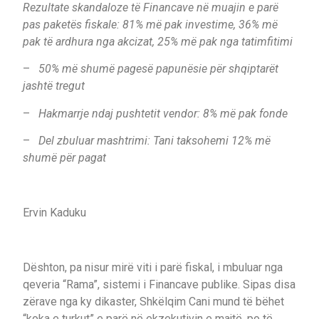
Rezultate skandaloze të Financave në muajin e parë
pas paketës fiskale: 81% më pak investime, 36% më
pak të ardhura nga akcizat, 25% më pak nga tatimfitimi
–
50% më shumë pagesë papunësie për shqiptarët
jashtë tregut
–
Hakmarrje ndaj pushtetit vendor: 8% më pak fonde
–
Del zbuluar mashtrimi: Tani taksohemi 12% më
shumë për pagat
Ervin Kaduku
Dështon, pa nisur mirë viti i parë fiskal, i mbuluar nga
qeveria “Rama”, sistemi i Financave publike. Sipas disa
zërave nga ky dikaster, Shkëlqim Cani mund të bëhet
“koka e turkut” e parë në ekzekutivin e majtë, po të