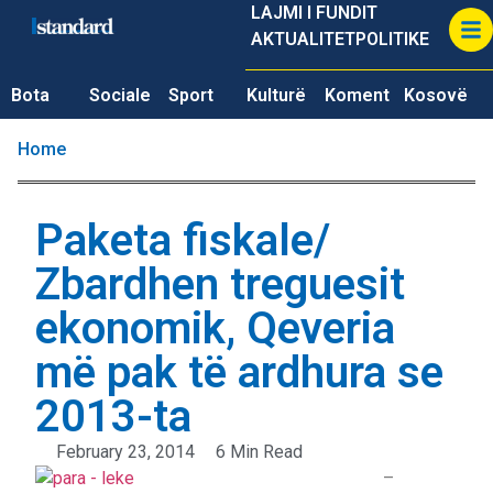
LAJMI I FUNDIT
AKTUALITET
POLITIKE
Bota
Sociale
Sport
Kulturë
Koment
Kosovë
Home
Paketa fiskale/
Zbardhen treguesit
ekonomik, Qeveria
më pak të ardhura se
2013-ta
February 23, 2014
6 Min Read
–