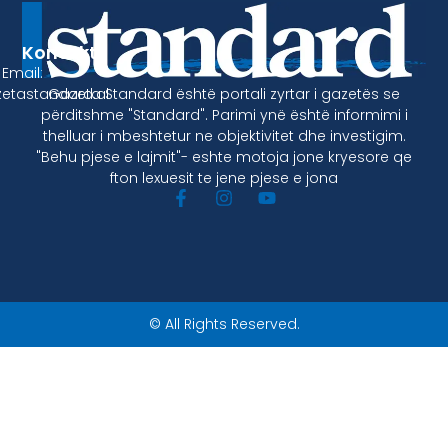
Kontakt
Email:
Gazeta Standard është portali zyrtar i gazetës se
etastandard.al
përditshme "Standard". Parimi ynë është informimi i
thelluar i mbeshtetur ne objektivitet dhe investigim.
"Behu pjese e lajmit"- eshte motoja jone kryesore qe
fton lexuesit te jene pjese e jona
© All Rights Reserved.