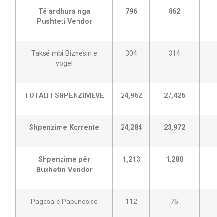
Të ardhura nga
796
862
Pushteti Vendor
Taksë mbi Biznesin e
304
314
vogël
TOTALI I SHPENZIMEVE
24,962
27,426
Shpenzime Korrente
24,284
23,972
Shpenzime për
1,213
1,280
Buxhetin Vendor
Pagesa e Papunësisë
112
75