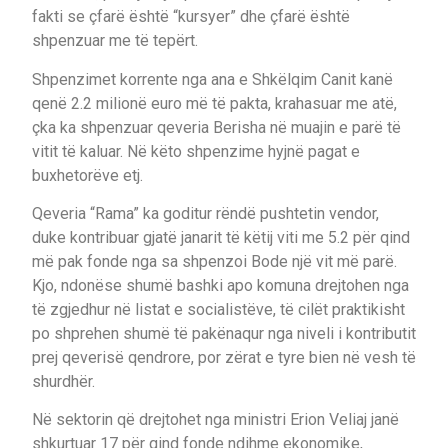
fakti se çfarë është “kursyer” dhe çfarë është
shpenzuar me të tepërt.
Shpenzimet korrente nga ana e Shkëlqim Canit kanë
qenë 2.2 milionë euro më të pakta, krahasuar me atë,
çka ka shpenzuar qeveria Berisha në muajin e parë të
vitit të kaluar. Në këto shpenzime hyjnë pagat e
buxhetorëve etj.
Qeveria “Rama” ka goditur rëndë pushtetin vendor,
duke kontribuar gjatë janarit të këtij viti me 5.2 për qind
më pak fonde nga sa shpenzoi Bode një vit më parë.
Kjo, ndonëse shumë bashki apo komuna drejtohen nga
të zgjedhur në listat e socialistëve, të cilët praktikisht
po shprehen shumë të pakënaqur nga niveli i kontributit
prej qeverisë qendrore, por zërat e tyre bien në vesh të
shurdhër.
Në sektorin që drejtohet nga ministri Erion Veliaj janë
shkurtuar 17 për qind fonde ndihme ekonomike,