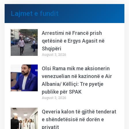
Lajmet e fundit
Arrestimi në Francë prish
qetësinë e Ergys Agasit në
Shqipëri
August 3, 2026
Olsi Rama mik me aksionerin
venezuelian në kazinonë e Air
Albania/ Këlliçi: Tre pyetje
publike për SPAK
August 3, 2026
Qeveria kalon të gjithë tenderat
e shëndetësisë në dorën e
privatit