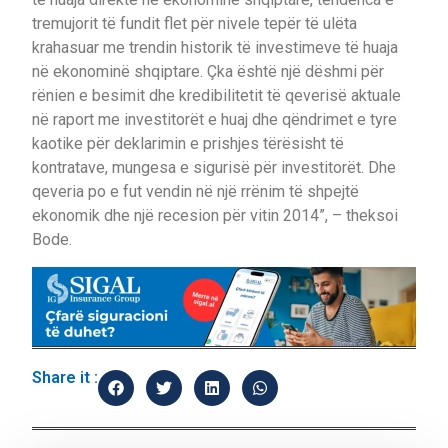
tremujorit të fundit flet për nivele tepër të ulëta
krahasuar me trendin historik të investimeve të huaja
në ekonominë shqiptare. Çka është një dëshmi për
rënien e besimit dhe kredibilitetit të qeverisë aktuale
në raport me investitorët e huaj dhe qëndrimet e tyre
kaotike për deklarimin e prishjes tërësisht të
kontratave, mungesa e sigurisë për investitorët. Dhe
qeveria po e fut vendin në një rrënim të shpejtë
ekonomik dhe një recesion për vitin 2014”, – theksoi
Bode.
Share it :