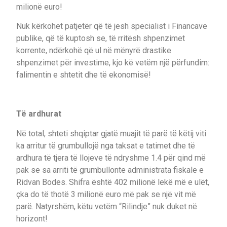
milionë euro!
Nuk kërkohet patjetër që të jesh specialist i Financave
publike, që të kuptosh se, të rritësh shpenzimet
korrente, ndërkohë që ul në mënyrë drastike
shpenzimet për investime, kjo kë vetëm një përfundim:
falimentin e shtetit dhe të ekonomisë!
Të ardhurat
Në total, shteti shqiptar gjatë muajit të parë të këtij viti
ka arritur të grumbullojë nga taksat e tatimet dhe të
ardhura të tjera të llojeve të ndryshme 1.4 për qind më
pak se sa arriti të grumbullonte administrata fiskale e
Ridvan Bodes. Shifra është 402 milionë lekë më e ulët,
çka do të thotë 3 milionë euro më pak se një vit më
parë. Natyrshëm, këtu vetëm “Rilindje” nuk duket në
horizont!