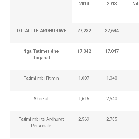
2014
2013
Nd
TOTALI TË ARDHURAVE
27,282
27,684
Nga Tatimet dhe
17,042
17,047
Doganat
Tatimi mbi Fitimin
1,007
1,348
Akcizat
1,616
2,540
Tatimi mbi të Ardhurat
2,569
2,705
Personale