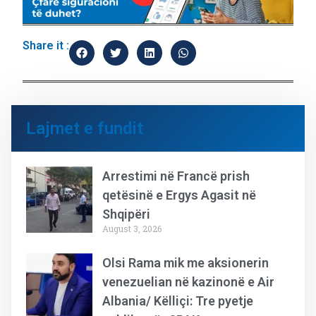
Share it :
Lajmet e fundit
Arrestimi në Francë prish
qetësinë e Ergys Agasit në
Shqipëri
August 3, 2026
Olsi Rama mik me aksionerin
venezuelian në kazinonë e Air
Albania/ Këlliçi: Tre pyetje