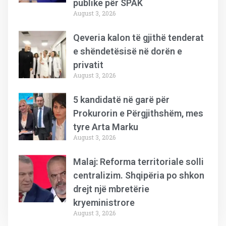
publike për SPAK
August 3, 2026
Qeveria kalon të gjithë tenderat
e shëndetësisë në dorën e
privatit
August 3, 2026
5 kandidatë në garë për
Prokurorin e Përgjithshëm, mes
tyre Arta Marku
August 3, 2026
Malaj: Reforma territoriale solli
centralizim. Shqipëria po shkon
drejt një mbretërie
kryeministrore
August 3, 2026