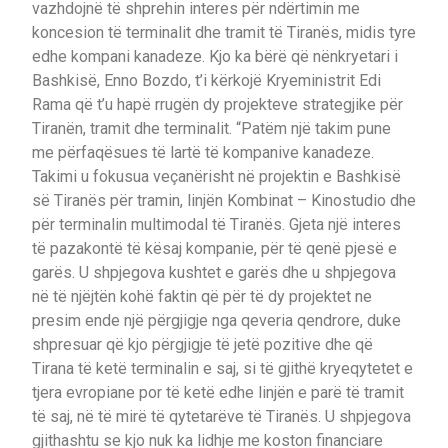
vazhdojnë të shprehin interes për ndërtimin me
koncesion të terminalit dhe tramit të Tiranës, midis tyre
edhe kompani kanadeze. Kjo ka bërë që nënkryetari i
Bashkisë, Enno Bozdo, t’i kërkojë Kryeministrit Edi
Rama që t’u hapë rrugën dy projekteve strategjike për
Tiranën, tramit dhe terminalit. “Patëm një takim pune
me përfaqësues të lartë të kompanive kanadeze.
Takimi u fokusua veçanërisht në projektin e Bashkisë
së Tiranës për tramin, linjën Kombinat – Kinostudio dhe
për terminalin multimodal të Tiranës. Gjeta një interes
të pazakontë të kësaj kompanie, për të qenë pjesë e
garës. U shpjegova kushtet e garës dhe u shpjegova
në të njëjtën kohë faktin që për të dy projektet ne
presim ende një përgjigje nga qeveria qendrore, duke
shpresuar që kjo përgjigje të jetë pozitive dhe që
Tirana të ketë terminalin e saj, si të gjithë kryeqytetet e
tjera evropiane por të ketë edhe linjën e parë të tramit
të saj, në të mirë të qytetarëve të Tiranës. U shpjegova
gjithashtu se kjo nuk ka lidhje me koston financiare