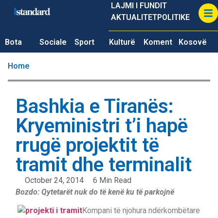
LAJMI I FUNDIT
AKTUALITET
POLITIKE
Bota
Sociale
Sport
Kulturë
Koment
Kosovë
Home
Bashkia e Tiranës:
Kryeministri t’i hapë
rrugë projektit të
tramit dhe terminalit
October 24, 2014
6 Min Read
Bozdo: Qytetarët nuk do të kenë ku të parkojnë
Kompani të njohura ndërkombëtare