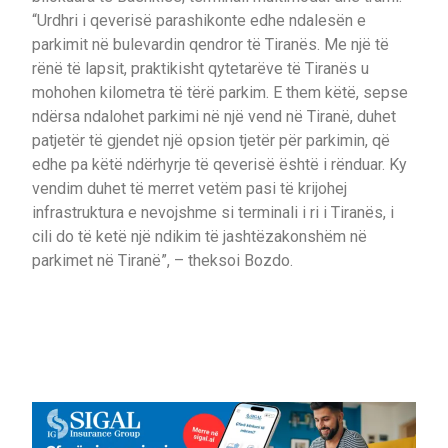
“Urdhri i qeverisë parashikonte edhe ndalesën e
parkimit në bulevardin qendror të Tiranës. Me një të
rënë të lapsit, praktikisht qytetarëve të Tiranës u
mohohen kilometra të tërë parkim. E them këtë, sepse
ndërsa ndalohet parkimi në një vend në Tiranë, duhet
patjetër të gjendet një opsion tjetër për parkimin, që
edhe pa këtë ndërhyrje të qeverisë është i rënduar. Ky
vendim duhet të merret vetëm pasi të krijohej
infrastruktura e nevojshme si terminali i ri i Tiranës, i
cili do të ketë një ndikim të jashtëzakonshëm në
parkimet në Tiranë”, – theksoi Bozdo.