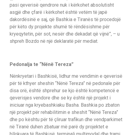
pasi qeverisë qendrore nuk i kërkohet absolutisht
asgjë dhe çfarë i kërkohet është vetëm të japë
dakordësinë e saj, që Bashkia e Tiranës të procedojë
për këto dy projekte shumë të rëndësishme për
kryeqytetin, për sot, nesër dhe dekadat që vijnë”, – u
shpreh Bozdo në një deklaratë për mediat.
Pedonalja te “Nënë Tereza”
Nënkryetari i Bashkisë, lidhur me vendimin e qeverisë
për të kthyer sheshin “Nënë Tereza” në pedonale për
disa orë, është shprehur se kjo është kompetencë e
qeverisjes vendore dhe se ky është një projekt i
iniciuar nga kryebashkiaku Basha. Bashkia po zbaton
një projekt për rehabilitimin e sheshit “Nënë Tereza”
dhe po kështu për të çliruar trafikun dhe vendparkimet
në Tiranë duhen zbatuar më parë dy projektet e
bllokuara të Bashkisë, terminali multimodal dhe trami.