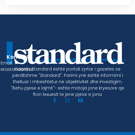
Kontakt
Email:
Gazeta Standard është portali zyrtar i gazetës se
etastandard.al
përditshme "Standard". Parimi ynë është informimi i
thelluar i mbeshtetur ne objektivitet dhe investigim.
"Behu pjese e lajmit"- eshte motoja jone kryesore qe
fton lexuesit te jene pjese e jona