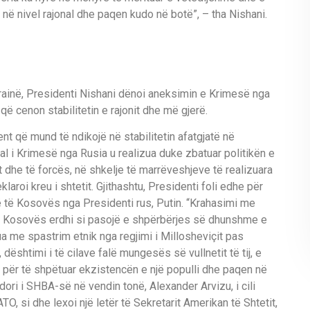
në nivel rajonal dhe paqen kudo në botë”, – tha Nishani.
krainë, Presidenti Nishani dënoi aneksimin e Krimesë nga
që cenon stabilitetin e rajonit dhe më gjerë.
t që mund të ndikojë në stabilitetin afatgjatë në
al i Krimesë nga Rusia u realizua duke zbatuar politikën e
it dhe të forcës, në shkelje të marrëveshjeve të realizuara
aroi kreu i shtetit. Gjithashtu, Presidenti foli edhe për
ë të Kosovës nga Presidenti rus, Putin. “Krahasimi me
e Kosovës erdhi si pasojë e shpërbërjes së dhunshme e
 me spastrim etnik nga regjimi i Millosheviçit pas
ështimi i të cilave falë mungesës së vullnetit të tij, e
ër të shpëtuar ekzistencën e një populli dhe paqen në
adori i SHBA-së në vendin tonë, Alexander Arvizu, i cili
O, si dhe lexoi një letër të Sekretarit Amerikan të Shtetit,