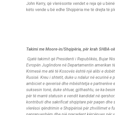
John Kerry, që vlerësonte vendet e reja që u bënë 
këto vende u bë edhe Shqipëria me të drejta të plo
Takimi me Moore-in/
Shqipëria, për krah SHBA-së
Gjatë takimit që Presidenti i Republikës, Bujar Nis
Evropën Juglindore në Departamentin amerikan të S
Krimesë me atë të Kosovës është një alibi e dobët
Rusisë. Kreu i shtetit, duke u ndalur në ecurinë e pr
ambiciet e qeverisë dhe mbështetja e partnerëve 
suksesin tonë, duke shtuar, gjithashtu, se ka besi
për të marrë statusin e vendit kandidat në qershor. 
kontributi dhe sakrificat shqiptare për paqen dhe
vlerësoi qëndrimin e Shqipërisë për zhvillimet e f
papranueshëm dhe një precedent kërcënues për ven