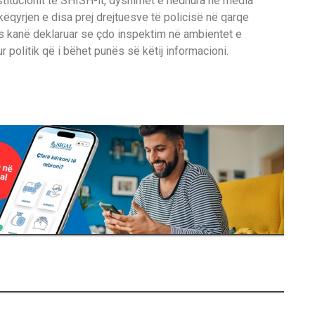
stitucionit të SHISH-it, dyshimet e hedhura në media
ëqyrjen e disa prej drejtuesve të policisë në qarqe
tës kanë deklaruar se çdo inspektim në ambientet e
r politik që i bëhet punës së këtij informacioni.