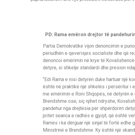
PD: Rama emëron drejtor të pandehuri
Partia Demokratike vijon denoncimin e puno
periudhën e qeverisjes socialiste dhe që r
denoncoi emërimin në krye të Kovalishencës
detyre, si shkelje standardi dhe presion ndaj
“Edi Rama e nisi detyrën duke hartuar një ko
është në praktikë një shkelës i përsëritur i 
me emërimin e Roni Shqopës, në detyrën e dr
Brendshme ose, siç njihet ndryshe, Kovalishe
pandehur nga drejtësia për shpërdorim dety
pritet seanca e radhës e gjyqit, që është ve
Ramës i ka dërguar një sinjal të fortë edhe 
Ministrinë e Brendshme. Ky është një skand