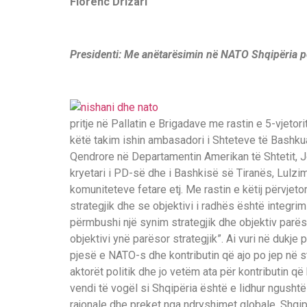
Florenc Drizari
Presidenti: Me anëtarësimin në NATO Shqipëria p
pritje në Pallatin e Brigadave me rastin e 5-vjeto
këtë takim ishin ambasadori i Shteteve të Bashku
Qendrore në Departamentin Amerikan të Shtetit, J
kryetari i PD-së dhe i Bashkisë së Tiranës, Lulzi
komuniteteve fetare etj. Me rastin e këtij përvjet
strategjik dhe se objektivi i radhës është integri
përmbushi një synim strategjik dhe objektiv parës
objektivi ynë parësor strategjik”. Ai vuri në dukj
pjesë e NATO-s dhe kontributin që ajo po jep në sta
aktorët politik dhe jo vetëm ata për kontributin q
vendi të vogël si Shqipëria është e lidhur ngusht
rajonale dhe preket nga ndryshimet globale. Shqi