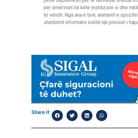
pesë deputetësh për të verifikuar brenda in
për emërimet në këtë institucion si dhe mbik
të vendit. Nga ana e tyre, anëtarët e opozi
shërbimit informativ është një presion i hapu
Share it :