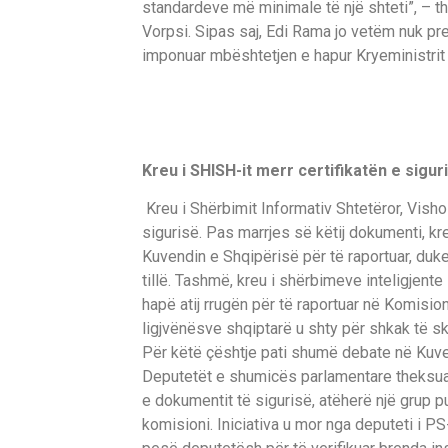
standardeve më minimale të një shteti”, – 
Vorpsi. Sipas saj, Edi Rama jo vetëm nuk pret
imponuar mbështetjen e hapur Kryeministrit 
Kreu i SHISH-it merr certifikatën e sigur
Kreu i Shërbimit Informativ Shtetëror, Visho
sigurisë. Pas marrjes së këtij dokumenti, kre
Kuvendin e Shqipërisë për të raportuar, duke 
tillë. Tashmë, kreu i shërbimeve inteligjente 
hapë atij rrugën për të raportuar në Komision
ligjvënësve shqiptarë u shty për shkak të ska
Për këtë çështje pati shumë debate në Kuv
Deputetët e shumicës parlamentare theksuan
e dokumentit të sigurisë, atëherë një grup p
komisioni. Iniciativa u mor nga deputeti i PS-s