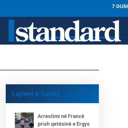
7 GUS
Lajmet e fundit
Arrestimi në Francë
prish qetësinë e Ergys