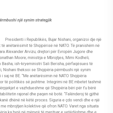
ërmbushi një synim strategjik
Presidenti i Republikës, Bujar Nishani, organizoi dje një
rit të anëtarësimit të Shqipërisë në NATO. Të pranishëm në
ara Alexander Arvizu; drejtori për Evropën Jugore dhe
onathan Moore; ministrja e Mbrojtjes, Mimi Kodheli;
m Basha; ish-kryeministri Sali Berisha, përfaqësues të
ori, Nishani theksoi se Shqipëria përmbushi një synim
mi i saj në BE. “Me anëtarësimin në NATO Shqipëria
or të politikës së jashtme. Integrimi në BE mbetet tashmë
e përpjekjet e vazhdueshme që Shqipëria bëri për t’u bërë
bilitetin rajonal dhe paqen në botë. “Falënderoj të gjithë
ë kanë dhënë në këtë proces. Siguria e çdo vendi dhe e një
ë me mbrojtjen kolektive që ofron NATO. Varet nga situata
përia ka hyrë në mënyrë të merituar e vetëdijshme dhe e