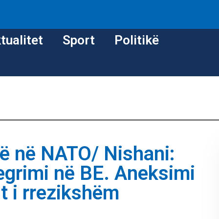
tualitet
Sport
Politikë
isë në NATO/ Nishani:
tegrimi në BE. Aneksimi
t i rrezikshëm