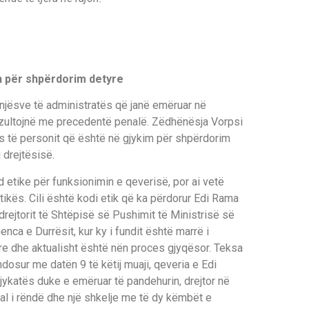
n për shpërdorim detyre
njësve të administratës që janë emëruar në
ezultojnë me precedentë penalë. Zëdhënësja Vorpsi
 të personit që është në gjykim për shpërdorim
 drejtësisë.
d etike për funksionimin e qeverisë, por ai vetë
etikës. Cili është kodi etik që ka përdorur Edi Rama
ejtorit të Shtëpisë së Pushimit të Ministrisë së
nca e Durrësit, kur ky i fundit është marrë i
re dhe aktualisht është nën proces gjyqësor. Teksa
ndosur me datën 9 të këtij muaji, qeveria e Edi
gjykatës duke e emëruar të pandehurin, drejtor në
al i rëndë dhe një shkelje me të dy këmbët e