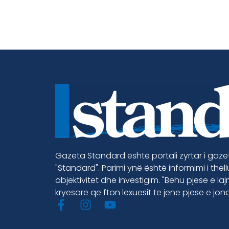
Gazeta Standard është portali zyrtar i gaz
"Standard". Parimi ynë është informimi i thel
objektivitet dhe investigim. "Behu pjese e la
kryesore qe fton lexuesit te jene pjese e jon