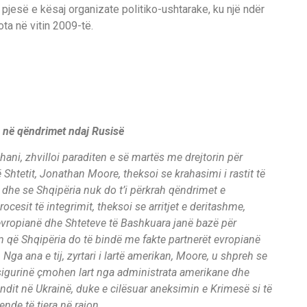
pjesë e kësaj organizate politiko-ushtarake, ku një ndër
ta në vitin 2009-të.
 në qëndrimet ndaj Rusisë
hani, zhvilloi paraditen e së martës me drejtorin për
htetit, Jonathan Moore, theksoi se krahasimi i rastit të
 dhe se Shqipëria nuk do t’i përkrah qëndrimet e
ocesit të integrimit, theksoi se arritjet e deritashme,
evropianë dhe Shteteve të Bashkuara janë bazë për
m që Shqipëria do të bindë me fakte partnerët evropianë
Nga ana e tij, zyrtari i lartë amerikan, Moore, u shpreh se
 sigurinë çmohen lart nga administrata amerikane dhe
undit në Ukrainë, duke e cilësuar aneksimin e Krimesë si të
de të tjera në rajon.