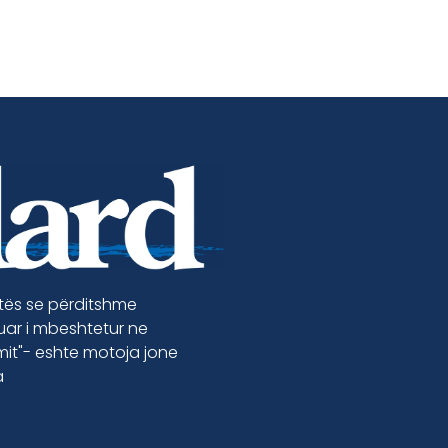
etës se përditshme
luar i mbeshtetur ne
jmit"- eshte motoja jone
a