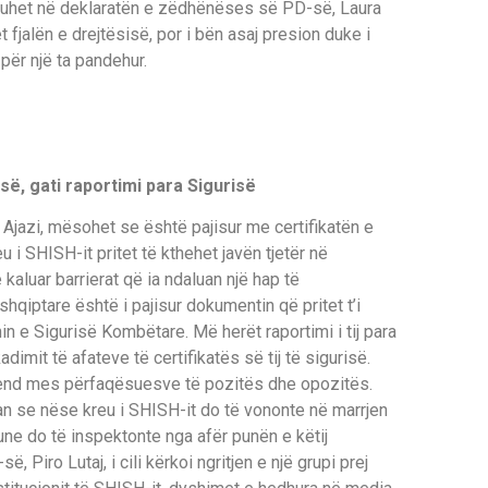
thuhet në deklaratën e zëdhënëses së PD-së, Laura
 fjalën e drejtësisë, por i bën asaj presion duke i
për një ta pandehur.
isë, gati raportimi para Sigurisë
 Ajazi, mësohet se është pajisur me certifikatën e
u i SHISH-it pritet të kthehet javën tjetër në
kaluar barrierat që ia ndaluan një hap të
shqiptare është i pajisur dokumentin që pritet t’i
in e Sigurisë Kombëtare. Më herët raportimi i tij para
dimit të afateve të certifikatës së tij të sigurisë.
end mes përfaqësuesve të pozitës dhe opozitës.
 se nëse kreu i SHISH-it do të vononte në marrjen
une do të inspektonte nga afër punën e këtij
ë, Piro Lutaj, i cili kërkoi ngritjen e një grupi prej