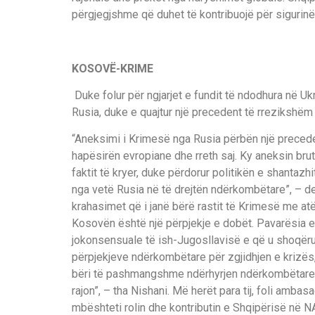
përgjegjshme që duhet të kontribuojë për sigurinë 
KOSOVË-KRIME
Duke folur për ngjarjet e fundit të ndodhura në U
Rusia, duke e quajtur një precedent të rrezikshëm 
“Aneksimi i Krimesë nga Rusia përbën një preceden
hapësirën evropiane dhe rreth saj. Ky aneksin brut
faktit të kryer, duke përdorur politikën e shantazh
nga vetë Rusia në të drejtën ndërkombëtare”, – dekl
krahasimet që i janë bërë rastit të Krimesë me at
Kosovën është një përpjekje e dobët. Pavarësia 
jokonsensuale të ish-Jugosllavisë e që u shoqërua
përpjekjeve ndërkombëtare për zgjidhjen e krizës, d
bëri të pashmangshme ndërhyrjen ndërkombëtare p
rajon”, – tha Nishani. Më herët para tij, foli ambas
mbështeti rolin dhe kontributin e Shqipërisë në NAT