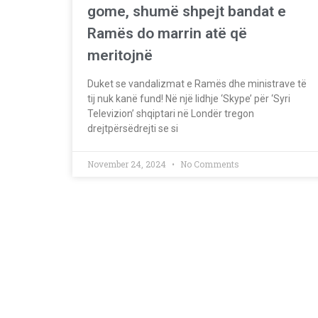
gome, shumë shpejt bandat e
Ramës do marrin atë që
meritojnë
Duket se vandalizmat e Ramës dhe ministrave të
tij nuk kanë fund! Në një lidhje ‘Skype’ për ‘Syri
Televizion’ shqiptari në Londër tregon
drejtpërsëdrejti se si
November 24, 2024
No Comments