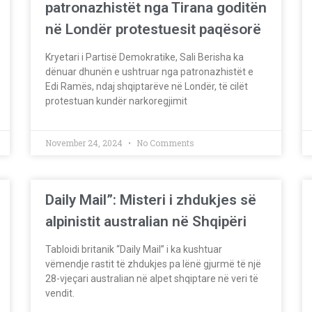
patronazhistët nga Tirana goditën
në Londër protestuesit paqësorë
Kryetari i Partisë Demokratike, Sali Berisha ka
dënuar dhunën e ushtruar nga patronazhistët e
Edi Ramës, ndaj shqiptarëve në Londër, të cilët
protestuan kundër narkoregjimit
November 24, 2024
No Comments
Daily Mail”: Misteri i zhdukjes së
alpinistit australian në Shqipëri
Tabloidi britanik “Daily Mail” i ka kushtuar
vëmendje rastit të zhdukjes pa lënë gjurmë të një
28-vjeçari australian në alpet shqiptare në veri të
vendit.