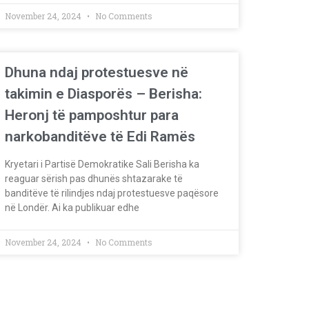
November 24, 2024
No Comments
Dhuna ndaj protestuesve në
takimin e Diasporës – Berisha:
Heronj të pamposhtur para
narkobanditëve të Edi Ramës
Kryetari i Partisë Demokratike Sali Berisha ka
reaguar sërish pas dhunës shtazarake të
banditëve të rilindjes ndaj protestuesve paqësore
në Londër. Ai ka publikuar edhe
November 24, 2024
No Comments