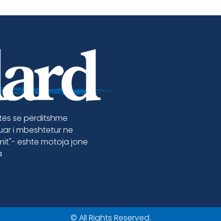
etës se përditshme
luar i mbeshtetur ne
jmit"- eshte motoja jone
a
© All Rights Reserved.