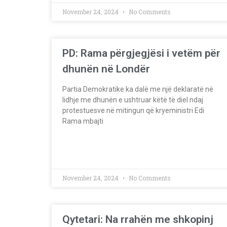
November 24, 2024
No Comments
PD: Rama përgjegjësi i vetëm për
dhunën në Londër
Partia Demokratike ka dalë me një deklaratë në
lidhje me dhunën e ushtruar këtë të diel ndaj
protestuesve në mitingun që kryeministri Edi
Rama mbajti
November 24, 2024
No Comments
Qytetari: Na rrahën me shkopinj