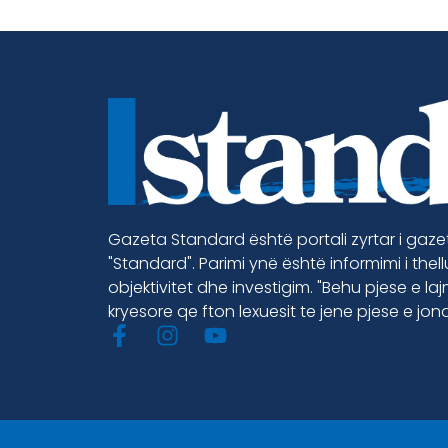
Gazeta Standard është portali zyrtar i gaz
"Standard". Parimi ynë është informimi i thel
objektivitet dhe investigim. "Behu pjese e la
kryesore qe fton lexuesit te jene pjese e jon