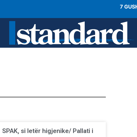
7 GUS
SPAK, si letër higjenike/ Pallati i