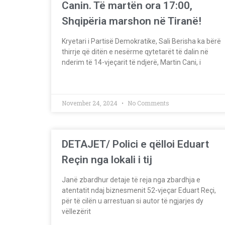
Canin. Të martën ora 17:00,
Shqipëria marshon në Tiranë!
Kryetari i Partisë Demokratike, Sali Berisha ka bërë
thirrje që ditën e nesërme qytetarët të dalin në
nderim të 14-vjeçarit të ndjerë, Martin Cani, i
November 24, 2024
No Comments
DETAJET/ Polici e qëlloi Eduart
Reçin nga lokali i tij
Janë zbardhur detaje të reja nga zbardhja e
atentatit ndaj biznesmenit 52-vjeçar Eduart Reçi,
për të cilën u arrestuan si autor të ngjarjes dy
vëllezërit