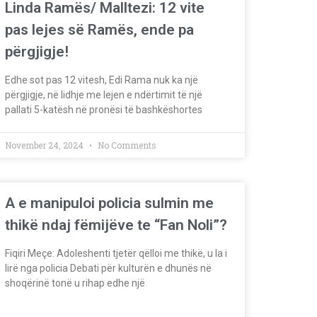
Linda Ramës/ Malltezi: 12 vite
pas lejes së Ramës, ende pa
përgjigje!
Edhe sot pas 12 vitesh, Edi Rama nuk ka një
përgjigje, në lidhje me lejen e ndërtimit të një
pallati 5-katësh në pronësi të bashkëshortes
November 24, 2024
No Comments
A e manipuloi policia sulmin me
thikë ndaj fëmijëve te “Fan Noli”?
Fiqiri Meçe: Adoleshenti tjetër qëlloi me thikë, u la i
lirë nga policia Debati për kulturën e dhunës në
shoqërinë tonë u rihap edhe një