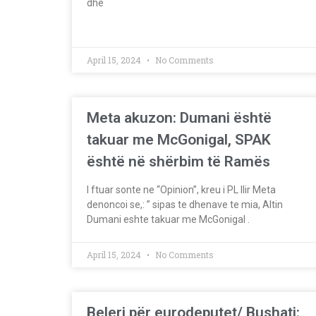
dhe
April 15, 2024
No Comments
Meta akuzon: Dumani është
takuar me McGonigal, SPAK
është në shërbim të Ramës
I ftuar sonte ne “Opinion”, kreu i PL Ilir Meta
denoncoi se,: ” sipas te dhenave te mia, Altin
Dumani eshte takuar me McGonigal .
April 15, 2024
No Comments
Beleri për eurodeputet/ Bushati: