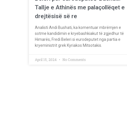
Tallje e Athinës me palaçollëqet e
drejtësisë së re
Analisti Andi Bushati, ka komentuar mbrëmjen e
sotme kandidimin e kryebashkiakut të zgjedhur të
Himarës, Fredi Beleri si eurodeputet nga partia e
kryeministrit grek Kyriakos Mitsotakis.
April 15, 2024
No Comments