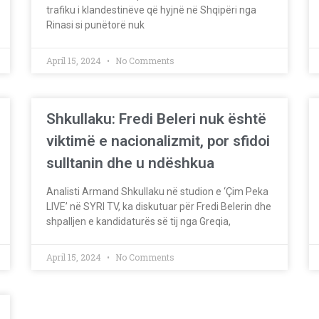
trafiku i klandestinëve që hyjnë në Shqipëri nga
Rinasi si punëtorë nuk
April 15, 2024
No Comments
Shkullaku: Fredi Beleri nuk është
viktimë e nacionalizmit, por sfidoi
sulltanin dhe u ndëshkua
Analisti Armand Shkullaku në studion e ‘Çim Peka
LIVE’ në SYRI TV, ka diskutuar për Fredi Belerin dhe
shpalljen e kandidaturës së tij nga Greqia,
April 15, 2024
No Comments