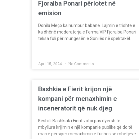
Fjoralba Ponari përlotet në
emision
Donila Meço ka humbur babanë. Lajmin e trishtë e
ka dhënë moderatorja e Ferma VIP Fjoralba Ponari
teksa foli për mungesën e Sonilës në spektakël.
April 15, 2024
No Comments
Bashkia e Fierit krijon një
kompani për menaxhimin e
inceneratorit që nuk djeg
Këshilli Bashkiak i Fierit votoi pas dyersh të
mbyllura krijimin e një kompanie publike që do të
marrë përsipër menaxhimin e fushës së mbetjeve