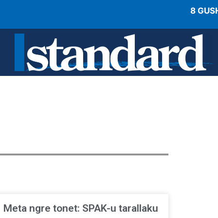
8 GUS
Meta ngre tonet: SPAK-u tarallaku