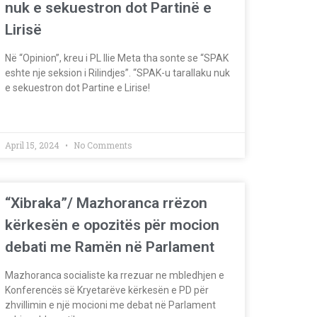
nuk e sekuestron dot Partinë e
Lirisë
Në “Opinion”, kreu i PL Ilie Meta tha sonte se “SPAK
eshte nje seksion i Rilindjes”. “SPAK-u tarallaku nuk
e sekuestron dot Partine e Lirise!
April 15, 2024
No Comments
“Xibraka”/ Mazhoranca rrëzon
kërkesën e opozitës për mocion
debati me Ramën në Parlament
Mazhoranca socialiste ka rrezuar ne mbledhjen e
Konferencës së Kryetarëve kërkesën e PD për
zhvillimin e një mocioni me debat në Parlament