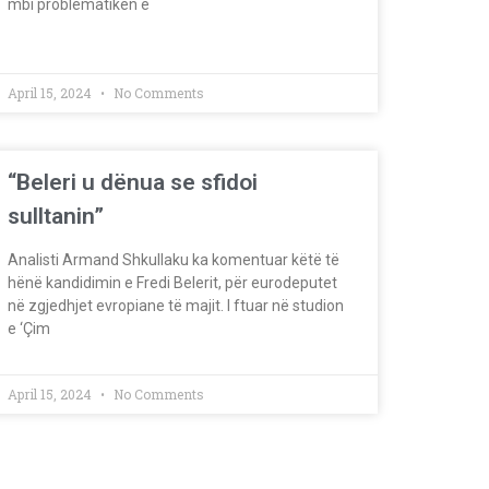
mbi problematiken e
April 15, 2024
No Comments
“Beleri u dënua se sfidoi
sulltanin”
Analisti Armand Shkullaku ka komentuar këtë të
hënë kandidimin e Fredi Belerit, për eurodeputet
në zgjedhjet evropiane të majit. I ftuar në studion
e ‘Çim
April 15, 2024
No Comments