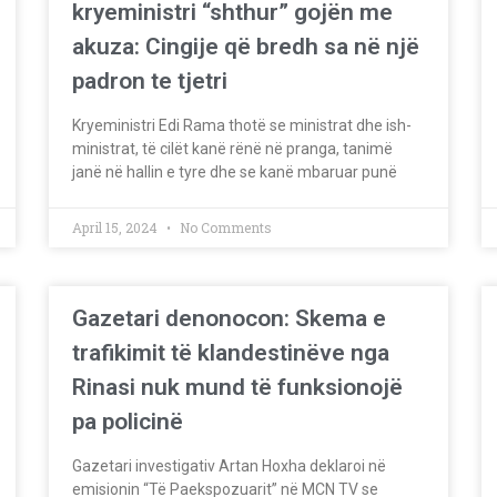
kryeministri “shthur” gojën me
akuza: Cingije që bredh sa në një
padron te tjetri
Kryeministri Edi Rama thotë se ministrat dhe ish-
ministrat, të cilët kanë rënë në pranga, tanimë
janë në hallin e tyre dhe se kanë mbaruar punë
April 15, 2024
No Comments
Gazetari denonocon: Skema e
trafikimit të klandestinëve nga
Rinasi nuk mund të funksionojë
pa policinë
Gazetari investigativ Artan Hoxha deklaroi në
emisionin “Të Paekspozuarit” në MCN TV se