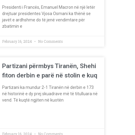
Presidenti i Francës, Emanuel Macron në një letër
drejtuar presidentes Vjosa Osmani ka thënë se
javët e ardhshme do të jenë vendimtare për
zbatimin e
February 16, 2024
No Comments
Partizani përmbys Tiranën, Shehi
fiton derbin e parë në stolin e kuq
Partizani ka mundur 2-1 Tiranën në derbin e 173
në historinë e dy prej skuadrave më të titulluara në
vend. Të kuqtë ngjiten në kuotën
February 16, 2024
No Comments