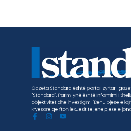
Gazeta Standard është portali zyrtar i gaz
"Standard". Parimi ynë është informimi i thel
objektivitet dhe investigim. "Behu pjese e la
kryesore qe fton lexuesit te jene pjese e jon