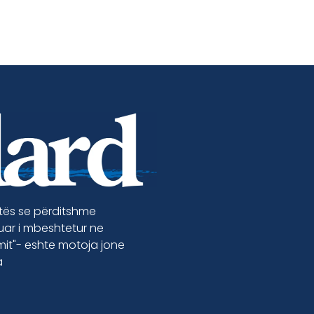
etës se përditshme
luar i mbeshtetur ne
jmit"- eshte motoja jone
a