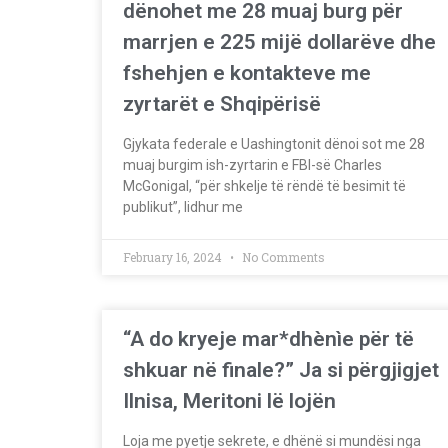
dënohet me 28 muaj burg për
marrjen e 225 mijë dollarëve dhe
fshehjen e kontakteve me
zyrtarët e Shqipërisë
Gjykata federale e Uashingtonit dënoi sot me 28
muaj burgim ish-zyrtarin e FBI-së Charles
McGonigal, “për shkelje të rëndë të besimit të
publikut”, lidhur me
February 16, 2024
No Comments
“A do kryeje mar*dhènìe për të
shkuar në finale?” Ja si përgjigjet
Ilnisa, Meritoni lë lojën
Loja me pyetje sekrete, e dhënë si mundësi nga