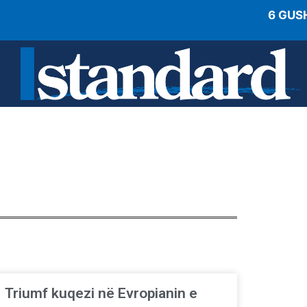
6 GUS
Triumf kuqezi në Evropianin e