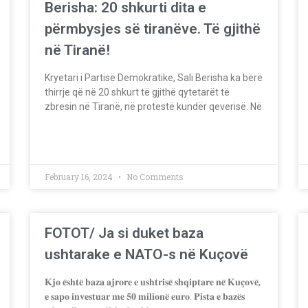
Berisha: 20 shkurti dita e
përmbysjes së tiranëve. Të gjithë
në Tiranë!
Kryetari i Partisë Demokratike, Sali Berisha ka bërë
thirrje që në 20 shkurt të gjithë qytetarët të
zbresin në Tiranë, në protestë kundër qeverisë. Në
February 16, 2024
No Comments
FOTOT/ Ja si duket baza
ushtarake e NATO-s në Kuçovë
𝐊𝐣𝐨 𝐞̈𝐬𝐡𝐭𝐞̈ 𝐛𝐚𝐳𝐚 𝐚𝐣𝐫𝐨𝐫𝐞 𝐞 𝐮𝐬𝐡𝐭𝐫𝐢𝐬𝐞̈ 𝐬𝐡𝐪𝐢𝐩𝐭𝐚𝐫𝐞 𝐧𝐞̈ 𝐊𝐮𝐜̧𝐨𝐯𝐞̈,
𝐞 𝐬𝐚𝐩𝐨 𝐢𝐧𝐯𝐞𝐬𝐭𝐮𝐚𝐫 𝐦𝐞 𝟓𝟎 𝐦𝐢𝐥𝐢𝐨𝐧𝐞̈ 𝐞𝐮𝐫𝐨. 𝐏𝐢𝐬𝐭𝐚 𝐞 𝐛𝐚𝐳𝐞̈𝐬