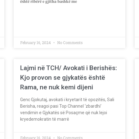
𝐞̈𝐬𝐡𝐭𝐞̈ 𝐫𝐢𝐛𝐞̈𝐫𝐞̈ 𝐞 𝐠𝐣𝐢𝐭𝐡𝐚 𝐛𝐚𝐬𝐡𝐤𝐞̈ 𝐦𝐞
February 16, 2024
No Comments
Lajmi në TCH/ Avokati i Berishës:
Kjo provon se gjykatës është
Rama, ne nuk kemi dijeni
Genc Gjokutaj, avokati i kryetarit të opozitës, Sali
Berisha, reagoi pasi Top Channel ‘zbardhi’
vendimin e Gjykatës së Posaçme që nuk lejoi
kryedemokratin të marrë
February 16, 2024
No Comments