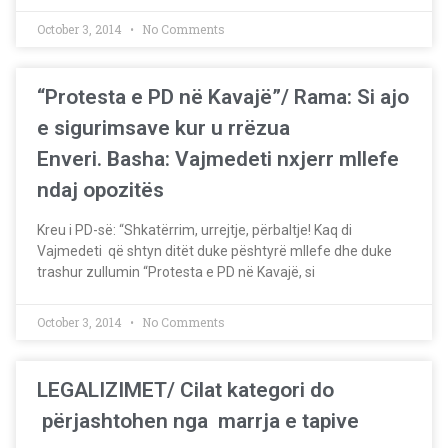
October 3, 2014
No Comments
“Protesta e PD në Kavajë”/ Rama: Si ajo
e sigurimsave kur u rrëzua
Enveri. Basha: Vajmedeti nxjerr mllefe
ndaj opozitës
Kreu i PD-së: “Shkatërrim, urrejtje, përbaltje! Kaq di
Vajmedeti që shtyn ditët duke pështyrë mllefe dhe duke
trashur zullumin “Protesta e PD në Kavajë, si
October 3, 2014
No Comments
LEGALIZIMET/ Cilat kategori do
përjashtohen nga marrja e tapive