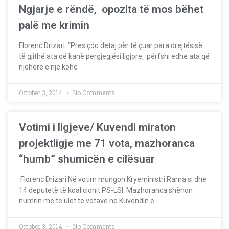
Ngjarje e rëndë, opozita të mos bëhet
palë me krimin
Florenc Drizari “Pres çdo detaj për të çuar para drejtësisë
të gjithë ata që kanë përgjegjësi ligjore, përfshi edhe ata që
njëherë e një kohë
October 3, 2014
No Comments
Votimi i ligjeve/ Kuvendi miraton
projektligje me 71 vota, mazhoranca
“humb” shumicën e cilësuar
Florenc Drizari Në votim mungon Kryeministri Rama si dhe
14 deputetë të koalicionit PS-LSI Mazhoranca shënon
numrin më të ulët të votave në Kuvendin e
October 3, 2014
No Comments