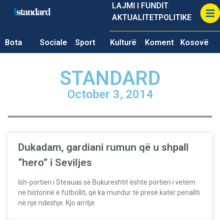
LAJMI I FUNDIT
AKTUALITET
POLITIKE
Bota
Sociale
Sport
Kulturë
Koment
Kosovë
STANDARD
October 3, 2014
Dukadam, gardiani rumun që u shpall
“hero” i Seviljes
Ish-portieri i Steauas së Bukureshtit është portieri i vetëm
në historinë e futbollit, që ka mundur të presë katër penallti
në një ndeshje. Kjo arritje