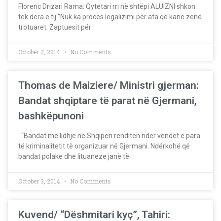
Florenc Drizari Rama: Qytetari rri në shtëpi ALUIZNI shkon
tek dera e tij “Nuk ka proces legalizimi për ata që kanë zënë
trotuaret. Zaptuesit për
October 3, 2014
No Comments
Thomas de Maiziere/ Ministri gjerman:
Bandat shqiptare të parat në Gjermani,
bashkëpunoni
“Bandat me lidhje në Shqipëri renditen ndër vendet e para
të kriminalitetit të organizuar në Gjermani. Ndërkohë që
bandat polake dhe lituaneze janë të
October 3, 2014
No Comments
Kuvend/ “Dëshmitari kyç”, Tahiri: