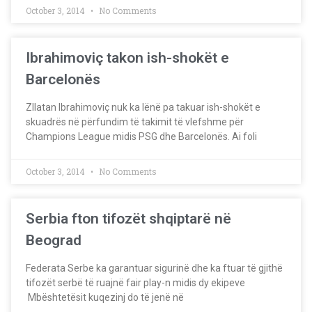
October 3, 2014
No Comments
Ibrahimoviç takon ish-shokët e
Barcelonës
Zllatan Ibrahimoviç nuk ka lënë pa takuar ish-shokët e
skuadrës në përfundim të takimit të vlefshme për
Champions League midis PSG dhe Barcelonës. Ai foli
October 3, 2014
No Comments
Serbia fton tifozët shqiptarë në
Beograd
Federata Serbe ka garantuar sigurinë dhe ka ftuar të gjithë
tifozët serbë të ruajnë fair play-n midis dy ekipeve
Mbështetësit kuqezinj do të jenë në