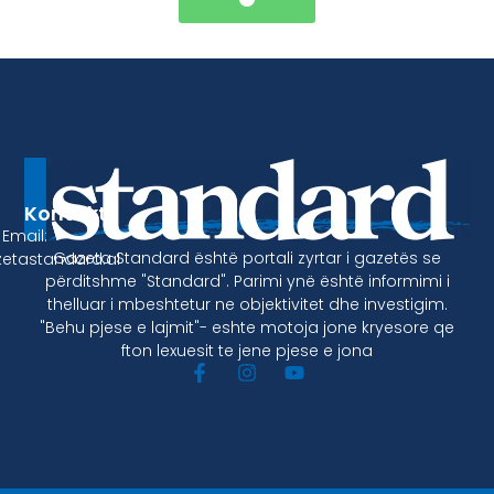
Kontakt
Email:
Gazeta Standard është portali zyrtar i gazetës se
etastandard.al
përditshme "Standard". Parimi ynë është informimi i
thelluar i mbeshtetur ne objektivitet dhe investigim.
"Behu pjese e lajmit"- eshte motoja jone kryesore qe
fton lexuesit te jene pjese e jona