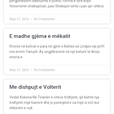
përgjithësisht dashurinë e poetit, forma e tyre krijoi
fenomenin shekspirian, pasi Shekspiri ishte i pari që i shkroi
May 27, 2014
No Comments
E madhe gjëma e mëkatit
Rronte në kohrat e para në gjirin e Kishës së Lindjes një prift
me emrin Tanush. Ay ungjillëzonte në një katunt të Ilirisë,
enoria e
May 27, 2014
No Comments
Me dishpujt e Volterit
Vedat Kokona Në Tiranën e viteve tridhjetë, që kishte nja
tridhjetë mijë banorë dhe jo pesëqind e ca mijë si sot, kur
shkonim e nuk