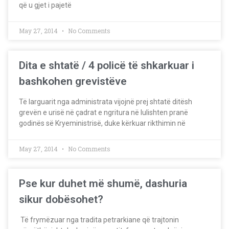
që u gjet i pajetë
May 27, 2014
No Comments
Dita e shtatë / 4 policë të shkarkuar i
bashkohen grevistëve
Të larguarit nga administrata vijojnë prej shtatë ditësh
grevën e urisë në çadrat e ngritura në lulishten pranë
godinës së Kryeministrisë, duke kërkuar rikthimin në
May 27, 2014
No Comments
Pse kur duhet më shumë, dashuria
sikur dobësohet?
Të frymëzuar nga tradita petrarkiane që trajtonin