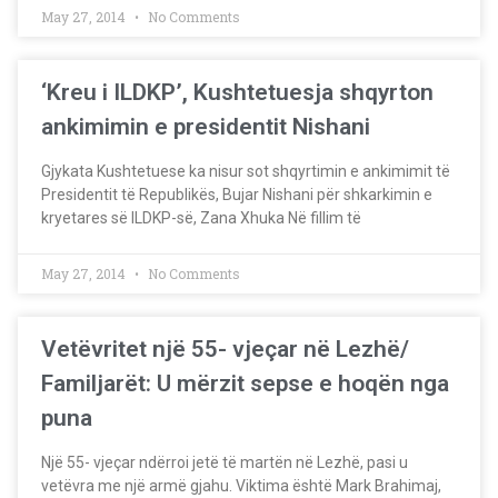
May 27, 2014
No Comments
‘Kreu i ILDKP’, Kushtetuesja shqyrton
ankimimin e presidentit Nishani
Gjykata Kushtetuese ka nisur sot shqyrtimin e ankimimit të
Presidentit të Republikës, Bujar Nishani për shkarkimin e
kryetares së ILDKP-së, Zana Xhuka Në fillim të
May 27, 2014
No Comments
Vetëvritet një 55- vjeçar në Lezhë/
Familjarët: U mërzit sepse e hoqën nga
puna
Një 55- vjeçar ndërroi jetë të martën në Lezhë, pasi u
vetëvra me një armë gjahu. Viktima është Mark Brahimaj,