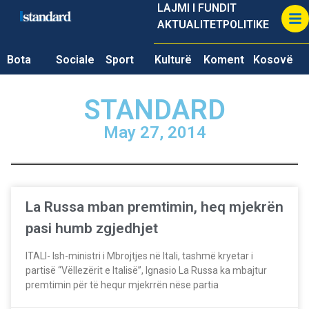
LAJMI I FUNDIT
AKTUALITET
POLITIKE
Bota
Sociale
Sport
Kulturë
Koment
Kosovë
STANDARD
May 27, 2014
La Russa mban premtimin, heq mjekrën
pasi humb zgjedhjet
ITALI- Ish-ministri i Mbrojtjes në Itali, tashmë kryetar i
partisë “Vëllezërit e Italisë”, Ignasio La Russa ka mbajtur
premtimin për të hequr mjekrrën nëse partia