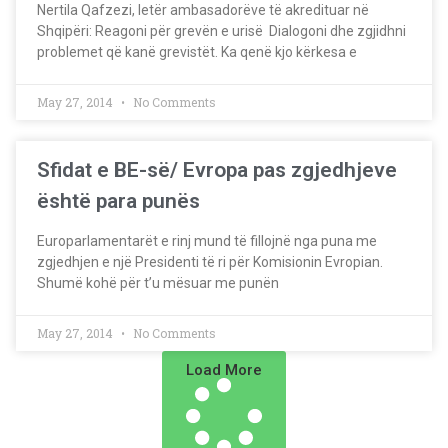
Nertila Qafzezi, letër ambasadorëve të akredituar në
Shqipëri: Reagoni për grevën e urisë Dialogoni dhe zgjidhni
problemet që kanë grevistët. Ka qenë kjo kërkesa e
May 27, 2014
No Comments
Sfidat e BE-së/ Evropa pas zgjedhjeve
është para punës
Europarlamentarët e rinj mund të fillojnë nga puna me
zgjedhjen e një Presidenti të ri për Komisionin Evropian.
Shumë kohë për t’u mësuar me punën
May 27, 2014
No Comments
Load More