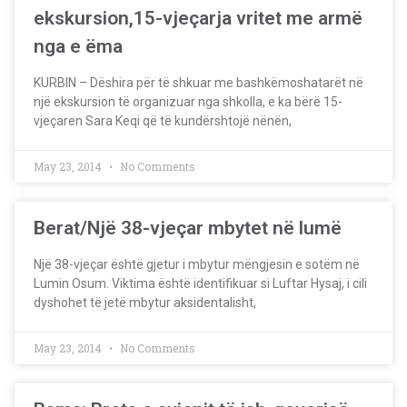
ekskursion,15-vjeçarja vritet me armë
nga e ëma
KURBIN – Dëshira për të shkuar me bashkëmoshatarët në
një ekskursion të organizuar nga shkolla, e ka bërë 15-
vjeçaren Sara Keqi që të kundërshtojë nënën,
May 23, 2014
No Comments
Berat/Një 38-vjeçar mbytet në lumë
Një 38-vjeçar është gjetur i mbytur mëngjesin e sotëm në
Lumin Osum. Viktima është identifikuar si Luftar Hysaj, i cili
dyshohet të jetë mbytur aksidentalisht,
May 23, 2014
No Comments