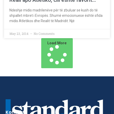
Reali apo Atletiko, cili është favorit…
Ndeshje midis madrilenëve për të zbuluar se kush do të
shpallet mbret i Evropës. Shumë emocionuese është sfida
midis Atletikos dhe Realit të Madridit. Një
May 23, 2014
No Comments
Load More
Kontakt