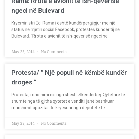
Rama: Rrota e avionit të ish-qeverisë
ngeci në Bulevard
Kryeministri Edi Rama i është kundërpërgjigjur me një
status në rrjetin social Facebook, protestës kundër tij në
Bulevard. “Rrota e avionit të ish-qeverisë ngeci në
May 23, 2014
No Comments
Protesta/ ” Një popull në këmbë kundër
drogës “
Protesta, marshimi nis nga sheshi Skënderbej Qytetarë të
shumtë nga të gjitha qytetet e vendit i janë bashkuar
marshimit opozitar, të kryesuar nga deputetë të
May 23, 2014
No Comments