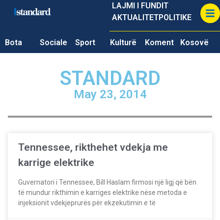
LAJMI I FUNDIT
AKTUALITET
POLITIKE
Bota
Sociale
Sport
Kulturë
Koment
Kosovë
STANDARD
May 23, 2014
Tennessee, rikthehet vdekja me
karrige elektrike
Guvernatori i Tennessee, Bill Haslam firmosi një ligj që bën
të mundur rikthimin e karriges elektrike nëse metoda e
injeksionit vdekjeprurës për ekzekutimin e të