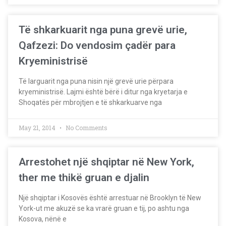
Të shkarkuarit nga puna grevë urie,
Qafzezi: Do vendosim çadër para
Kryeministrisë
Të larguarit nga puna nisin një grevë urie përpara
kryeministrisë. Lajmi është bërë i ditur nga kryetarja e
Shoqatës për mbrojtjen e të shkarkuarve nga
May 21, 2014
No Comments
Arrestohet një shqiptar në New York,
ther me thikë gruan e djalin
Një shqiptar i Kosovës është arrestuar në Brooklyn të New
York-ut me akuzë se ka vrarë gruan e tij, po ashtu nga
Kosova, nënë e