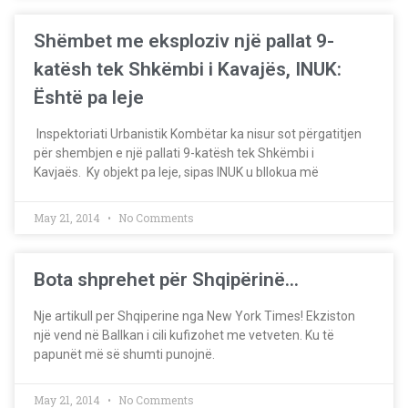
Shëmbet me eksploziv një pallat 9-
katësh tek Shkëmbi i Kavajës, INUK:
Është pa leje
Inspektoriati Urbanistik Kombëtar ka nisur sot përgatitjen
për shembjen e një pallati 9-katësh tek Shkëmbi i
Kavjaës. Ky objekt pa leje, sipas INUK u bllokua më
May 21, 2014
No Comments
Bota shprehet për Shqipërinë…
Nje artikull per Shqiperine nga New York Times! Ekziston
një vend në Ballkan i cili kufizohet me vetveten. Ku të
papunët më së shumti punojnë.
May 21, 2014
No Comments