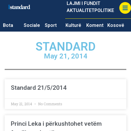
LAJMI I FUNDIT
AKTUALITET
POLITIKE
Bota
Sociale
Sport
Kulturë
Koment
Kosovë
STANDARD
May 21, 2014
Standard 21/5/2014
May 21, 2014
No Comments
Princi Leka i përkushtohet vetëm