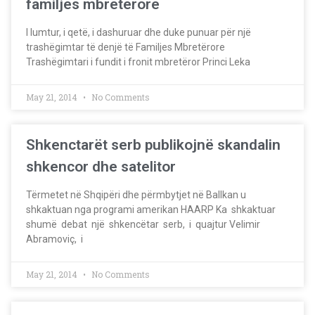
familjes mbretërore
I lumtur, i qetë, i dashuruar dhe duke punuar për një
trashëgimtar të denjë të Familjes Mbretërore
Trashëgimtari i fundit i fronit mbretëror Princi Leka
May 21, 2014
No Comments
Shkenctarët serb publikojnë skandalin
shkencor dhe satelitor
Tërmetet në Shqipëri dhe përmbytjet në Ballkan u
shkaktuan nga programi amerikan HAARP Ka shkaktuar
shumë debat një shkencëtar serb, i quajtur Velimir
Abramoviç, i
May 21, 2014
No Comments