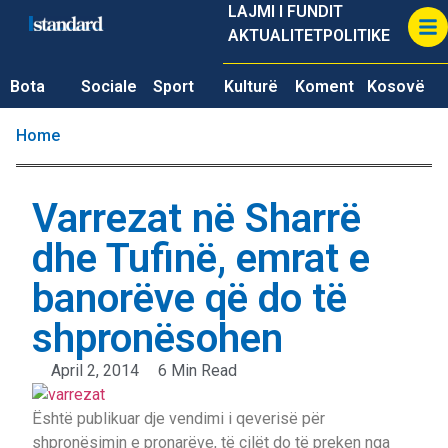
LAJMI I FUNDIT
AKTUALITET
POLITIKE
Bota
Sociale
Sport
Kulturë
Koment
Kosovë
Home
Varrezat në Sharrë
dhe Tufinë, emrat e
banorëve që do të
shpronësohen
April 2, 2014
6 Min Read
Është publikuar dje vendimi i qeverisë për
shpronësimin e pronarëve, të cilët do të preken nga