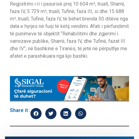
Regjistrimi i ri i pasurisë prej 10 604 m², truall, Sharrë,
faza IV, 5 729 m², truall, Tufinë, faza III, si dhe 15 688
m², truall, Tufinë, faza IV, të bëhet brenda 30 ditëve nga
data e hyrjes në fuqi të këtij vendimi. Afati i përfundimit
të punimeve të objektit “Rehabilitimi dhe zgjerimi i
varrezave publike, Sharrë, faza IV, dhe Tufinë, fazat III
dhe IV”, në bashkinë e Tiranës, të jetë në përputhje me
afatet e parashikuara nga kjo bashki.
Share it :