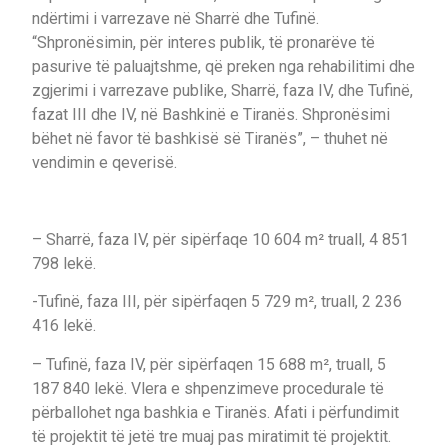
ndërtimi i varrezave në Sharrë dhe Tufinë.
“Shpronësimin, për interes publik, të pronarëve të
pasurive të paluajtshme, që preken nga rehabilitimi dhe
zgjerimi i varrezave publike, Sharrë, faza IV, dhe Tufinë,
fazat III dhe IV, në Bashkinë e Tiranës. Shpronësimi
bëhet në favor të bashkisë së Tiranës”, – thuhet në
vendimin e qeverisë.
– Sharrë, faza IV, për sipërfaqe 10 604 m² truall, 4 851
798 lekë.
-Tufinë, faza III, për sipërfaqen 5 729 m², truall, 2 236
416 lekë.
– Tufinë, faza IV, për sipërfaqen 15 688 m², truall, 5
187 840 lekë. Vlera e shpenzimeve procedurale të
përballohet nga bashkia e Tiranës. Afati i përfundimit
të projektit të jetë tre muaj pas miratimit të projektit.