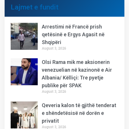
Lajmet e fundit
Arrestimi në Francë prish
qetësinë e Ergys Agasit në
Shqipëri
August 3, 2026
Olsi Rama mik me aksionerin
venezuelian në kazinonë e Air
Albania/ Këlliçi: Tre pyetje
publike për SPAK
August 3, 2026
Qeveria kalon të gjithë tenderat
e shëndetësisë në dorën e
privatit
August 3, 2026