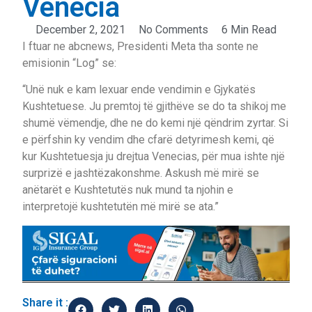
Venecia
December 2, 2021
No Comments
6 Min Read
I ftuar ne abcnews, Presidenti Meta tha sonte ne
emisionin “Log” se:
“Unë nuk e kam lexuar ende vendimin e Gjykatës
Kushtetuese. Ju premtoj të gjithëve se do ta shikoj me
shumë vëmendje, dhe ne do kemi një qëndrim zyrtar. Si
e përfshin ky vendim dhe cfarë detyrimesh kemi, që
kur Kushtetuesja ju drejtua Venecias, për mua ishte një
surprizë e jashtëzakonshme. Askush më mirë se
anëtarët e Kushtetutës nuk mund ta njohin e
interpretojë kushtetutën më mirë se ata.”
Share it :