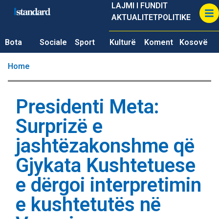
LAJMI I FUNDIT
AKTUALITET
POLITIKE
Bota
Sociale
Sport
Kulturë
Koment
Kosovë
Home
Presidenti Meta:
Surprizë e
jashtëzakonshme që
Gjykata Kushtetuese
e dërgoi interpretimin
e kushtetutës në