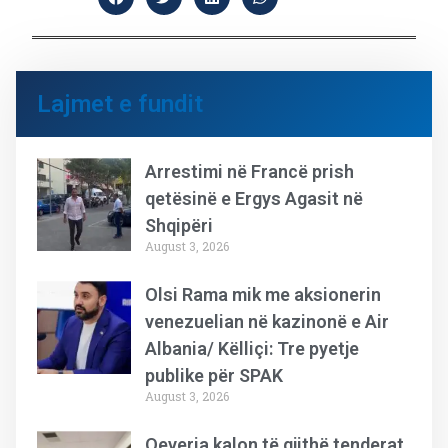
Lajmet e fundit
Arrestimi në Francë prish
qetësinë e Ergys Agasit në
Shqipëri
August 3, 2026
Olsi Rama mik me aksionerin
venezuelian në kazinonë e Air
Albania/ Këlliçi: Tre pyetje
publike për SPAK
August 3, 2026
Qeveria kalon të gjithë tenderat