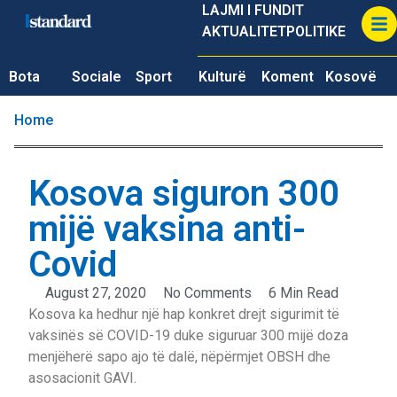
LAJMI I FUNDIT
AKTUALITET
POLITIKE
Bota
Sociale
Sport
Kulturë
Koment
Kosovë
Home
Kosova siguron 300
mijë vaksina anti-
Covid
August 27, 2020
No Comments
6 Min Read
Kosova ka hedhur një hap konkret drejt sigurimit të
vaksinës së COVID-19 duke siguruar 300 mijë doza
menjëherë sapo ajo të dalë, nëpërmjet OBSH dhe
asosacionit GAVI.