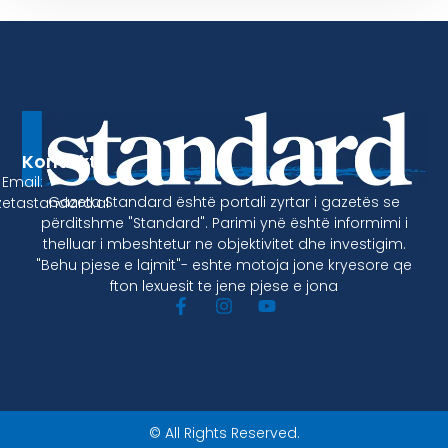
Kontakt
Email:
Gazeta Standard është portali zyrtar i gazetës se
etastandard.al
përditshme "Standard". Parimi ynë është informimi i
thelluar i mbeshtetur ne objektivitet dhe investigim.
"Behu pjese e lajmit"- eshte motoja jone kryesore qe
fton lexuesit te jene pjese e jona
© All Rights Reserved.