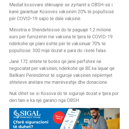
Mediat kosovare shkruajnë se zyrtarët e OBSH-së i
kanë garantuar Kosovës vaksinim 20% të popullsisë
për COVID-19 sapo të dalë vaksinë.
Ministria e Shëndetësisë do të paguajë 1.2 milionë
euro për furnizimin me vaksina të tjera të COVID-19
ndërkohë që plani është për të vaksinuar 70% të
popullsisë. 300 mijë dozat e para do i ketë falas.
Janë 172 shtete të botës që janë përfshirë në
negociatat për vaksinën, ndërkohë që BE ka lejuar që
Ballkani Perëndimor të sigurojë vaksinën nëpërmjet
shteteve anëtare me marrëveshje dhe donacione.
Nuk dihet se si Kosova do të sigurojë dozat e tjera por
deri tani e ka një garanci nga OBSH.