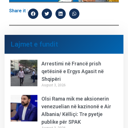
Share it :
Lajmet e fundit
Arrestimi në Francë prish
qetësinë e Ergys Agasit në
Shqipëri
August 3, 2026
Olsi Rama mik me aksionerin
venezuelian në kazinonë e Air
Albania/ Këlliçi: Tre pyetje
publike për SPAK
August 3, 2026