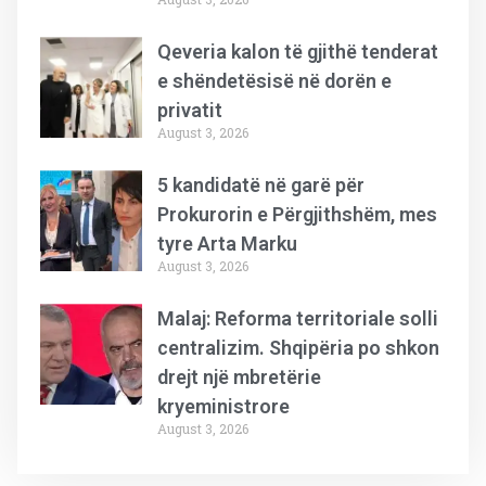
Qeveria kalon të gjithë tenderat
e shëndetësisë në dorën e
privatit
August 3, 2026
5 kandidatë në garë për
Prokurorin e Përgjithshëm, mes
tyre Arta Marku
August 3, 2026
Malaj: Reforma territoriale solli
centralizim. Shqipëria po shkon
drejt një mbretërie
kryeministrore
August 3, 2026