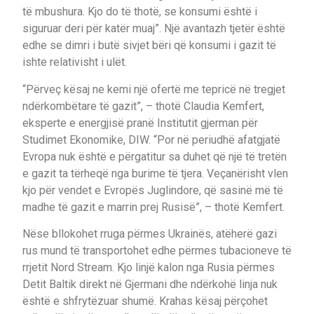
të mbushura. Kjo do të thotë, se konsumi është i
siguruar deri për katër muaj”. Një avantazh tjetër është
edhe se dimri i butë sivjet bëri që konsumi i gazit të
ishte relativisht i ulët.
“Përveç kësaj ne kemi një ofertë me tepricë në tregjet
ndërkombëtare të gazit”, – thotë Claudia Kemfert,
eksperte e energjisë pranë Institutit gjerman për
Studimet Ekonomike, DIW. “Por në periudhë afatgjatë
Evropa nuk është e përgatitur sa duhet që një të tretën
e gazit ta tërheqë nga burime të tjera. Veçanërisht vlen
kjo për vendet e Evropës Juglindore, që sasinë më të
madhe të gazit e marrin prej Rusisë”, – thotë Kemfert.
Nëse bllokohet rruga përmes Ukrainës, atëherë gazi
rus mund të transportohet edhe përmes tubacioneve të
rrjetit Nord Stream. Kjo linjë kalon nga Rusia përmes
Detit Baltik direkt në Gjermani dhe ndërkohë linja nuk
është e shfrytëzuar shumë. Krahas kësaj përçohet