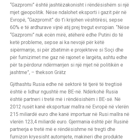
“Gazpromi” është jashtëzakonisht i rëndësishëm si një
mjet gjeopolitik. Nëse ndalohet eksporti i gazit për në
Evropë, “Gazpromit” do t’i krijohen vështirësi, sepse
60% e të ardhurave vijnë atij prej tregut evropian. “Nëse
“Gazpromi” nuk ecën mirë, atëherë edhe Putini do të
ketë probleme, sepse ai ka nevojë për këtë
sipërmarrje, si për zbatimin e projekteve si Soçi dhe
për furnizimet me gaz në rajonet e largëta, ashtu edhe
për ta përdorur ndërmarrjen si një mjet në politikën e
jashtme”, – thekson Grätz
Gjithashtu Rusia edhe në sektorë të tjerë të tregtisë
është e lidhur ngushtë me BE-në. Ndërkohë Rusia
është partneri i tretë më i rëndësishëm i BE-së. Në
2012 rusët kanë eksportuar mallra në Evropë në vlerën
215 miliardë euro dhe kanë importuar në Rusi mallra në
vlerën 123,4 miliardë euro. Gjermania është për Rusinë
partnerja e tretë më e rëndësishme në tregti dhe
furnizon kryesisht automjete, makineri dhe produkte