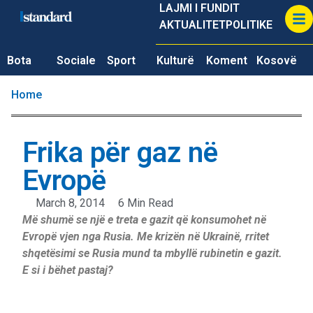
LAJMI I FUNDIT
AKTUALITET
POLITIKE
Bota
Sociale
Sport
Kulturë
Koment
Kosovë
Home
Frika për gaz në
Evropë
March 8, 2014
6 Min Read
Më shumë se një e treta e gazit që konsumohet në
Evropë vjen nga Rusia. Me krizën në Ukrainë, rritet
shqetësimi se Rusia mund ta mbyllë rubinetin e gazit.
E si i bëhet pastaj?