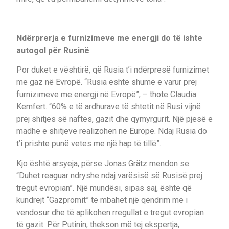
Ndërprerja e furnizimeve me energji do të ishte
autogol për Rusinë
Por duket e vështirë, që Rusia t’i ndërpresë furnizimet
me gaz në Evropë. “Rusia është shumë e varur prej
furnizimeve me energji në Evropë”, – thotë Claudia
Kemfert. “60% e të ardhurave të shtetit në Rusi vijnë
prej shitjes së naftës, gazit dhe qymyrgurit. Një pjesë e
madhe e shitjeve realizohen në Europë. Ndaj Rusia do
t’i prishte punë vetes me një hap të tillë”.
Kjo është arsyeja, përse Jonas Grätz mendon se:
“Duhet reaguar ndryshe ndaj varësisë së Rusisë prej
tregut evropian”. Një mundësi, sipas saj, është që
kundrejt “Gazpromit” të mbahet një qëndrim më i
vendosur dhe të aplikohen rregullat e tregut evropian
të gazit. Për Putinin, thekson më tej ekspertja,