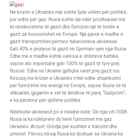
Në krizën e Ukrainës nuk është fjala vetëm për politikë,
por edhe për gaz. Rusia është një ndër prodhueset më
të rëndësishme të gazit dhe furnizon një të tretën e
gazit që konsumohet në Evropë. Një pjesë e madhe e
gazit transportohet përmes tubacioneve ukrainase.
Gati 40% e prurjeve të gazit në Gjermani vjen nga Rusia.
Edhe më e madhe është varësia e shteteve baltike,
sepse ato importojnë gati 100% të gazit të tyre prej
Rusisë. Edhe në Ukrainë gjithçka varet prej gazit rus.
Kësisoj me krizën e Ukrainës rritet edhe shqetësimi
për furnizimin me energji në Evropë, sepse Rusia në të
shkuarën, gjigantin e vet të lëndëve të para, “Gazprom”,
e ka përdorur për qëllime politike.
Ndërkohë ukrainasit po e ndiejnë këtë. Që nga viti 2006
Rusia ia ka ndërprerë dy herë furnizimet me gaz
Ukrainës. Arsyet: Grindja për kushtet e transitit dhe
çmimet. Përveç kësaj Rusia ka dyshuar se Ukraina ka