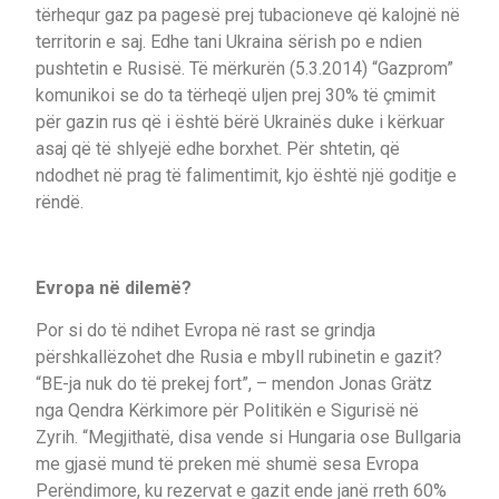
tërhequr gaz pa pagesë prej tubacioneve që kalojnë në
territorin e saj. Edhe tani Ukraina sërish po e ndien
pushtetin e Rusisë. Të mërkurën (5.3.2014) “Gazprom”
komunikoi se do ta tërheqë uljen prej 30% të çmimit
për gazin rus që i është bërë Ukrainës duke i kërkuar
asaj që të shlyejë edhe borxhet. Për shtetin, që
ndodhet në prag të falimentimit, kjo është një goditje e
rëndë.
Evropa në dilemë?
Por si do të ndihet Evropa në rast se grindja
përshkallëzohet dhe Rusia e mbyll rubinetin e gazit?
“BE-ja nuk do të prekej fort”, – mendon Jonas Grätz
nga Qendra Kërkimore për Politikën e Sigurisë në
Zyrih. “Megjithatë, disa vende si Hungaria ose Bullgaria
me gjasë mund të preken më shumë sesa Evropa
Perëndimore, ku rezervat e gazit ende janë rreth 60%