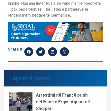
kimike. Nga ana tjetër Rusia zë vendin e njëmbëdhjetë
– pak pas Polonisë – në listën e partnerëve të
rëndësishëm tregtarë të Gjermanisë.
Share it :
Lajmet e fundit
Arrestimi në Francë prish
qetësinë e Ergys Agasit në
Shqipëri