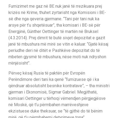
Furnizimet me gaz në BE nuk janë të rrezikuara prej
krizës në Krime, thuhet zyrtarisht nga Komisioni i BE-
së dhe nga qeveria gjermane. “Tani për tani nuk ka
arsye për t’u shqetësuar”, tha komisari i BE-së për
Energjinë, Günther Oettinger të martën në Bruksel
(4.3.2014). Prej dimrit të butë sivjet depozitat e gazit
janë të mbushura më mirë se vitin e kaluar. “Gjatë kësaj
periudhe deri në ditët e Pashkëve depozitat do të
mbeten gjysmë të mbushura, nëse moti nuk ndryshon
rrënjësisht”.
Përveç kësaj Rusia të paktën për Evropën
Perëndimore deri tani ka qenë “furnizuese që i ka
qëndruar absolutisht besnike kontratave”, – tha ministri
gjerman i Ekonomisë, Sigmar Gabriel. Megjithatë,
komisari Oettinger u tërhoqi vëmendjen përgjegjësve
në Moskë, që t’u përmbahen marrëveshjeve
ekzistuese duke theksuar, se “të gjithë do të bënim
mirë, që t’u përmbahemi detyrimeve tona”.