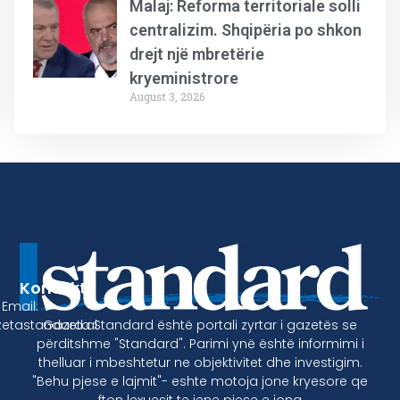
Malaj: Reforma territoriale solli
centralizim. Shqipëria po shkon
drejt një mbretërie
kryeministrore
August 3, 2026
Kontakt
Email:
Gazeta Standard është portali zyrtar i gazetës se
etastandard.al
përditshme "Standard". Parimi ynë është informimi i
thelluar i mbeshtetur ne objektivitet dhe investigim.
"Behu pjese e lajmit"- eshte motoja jone kryesore qe
fton lexuesit te jene pjese e jona