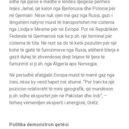
edhe një pjesë e madhe e lëndës djegëse përmes
linjës Jamal, që kalon nga Bjellorusia dhe Polonia për
në Gjermani. Nëse nuk vjen më gaz nga Rusia, gazi i
lëngshëm natyror mund të transportohet me cisterna
nga Lindja e Mesme për në Evropë. Por në Republikën
Federale të Gjermanisë nuk ka p.sh. një terminal për
cisterna të tilla. Në rast se do të ketë pezullim për një
kohë të gjatë të furnizimeve nga Rusia, atëherë blerja e
gazit duhej të zhvendosej drejt linjave të tjera të
furnizimit si p.sh. nga Algjeria apo Norvegjia.
Në periudhë afatgjatë Evropa mund të marrë gaz nga
Irani, nëse ky vend hapet më shumë. “Por Irani ka një
pozicion relativisht të mirë gjeografik, që mundëson
p.sh. edhe eksportet për në Pakistan dhe Indi”, –
tërheq vëmendjen eksperti i energjisë, Grätz.
Politika demonstron qetësi