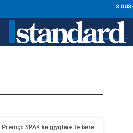
8 GUS
Premçi: SPAK ka gjyqtarë të bërë