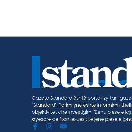
Gazeta Standard është portali zyrtar i gaz
"Standard". Parimi ynë është informimi i thel
objektivitet dhe investigim. "Behu pjese e la
kryesore qe fton lexuesit te jene pjese e jon