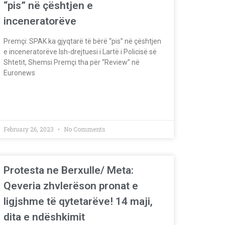
“pis” në çështjen e
inceneratorëve
Premçi: SPAK ka gjyqtarë të bërë “pis” në çështjen
e inceneratorëve Ish-drejtuesi i Lartë i Policisë së
Shtetit, Shemsi Premçi tha për “Review” në
Euronews
February 26, 2023
No Comments
Protesta ne Berxulle/ Meta:
Qeveria zhvlerëson pronat e
ligjshme të qytetarëve! 14 maji,
dita e ndëshkimit