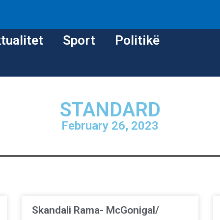
tualitet
Sport
Politikë
STANDARD
February 26, 2023
Skandali Rama- McGonigal/