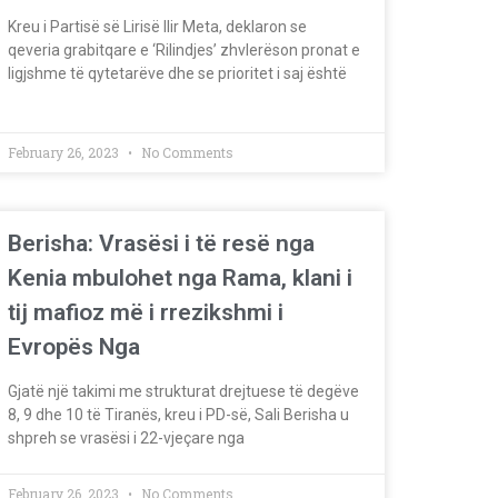
Kreu i Partisë së Lirisë Ilir Meta, deklaron se
qeveria grabitqare e ‘Rilindjes’ zhvlerëson pronat e
ligjshme të qytetarëve dhe se prioritet i saj është
February 26, 2023
No Comments
Berisha: Vrasësi i të resë nga
Kenia mbulohet nga Rama, klani i
tij mafioz më i rrezikshmi i
Evropës Nga
Gjatë një takimi me strukturat drejtuese të degëve
8, 9 dhe 10 të Tiranës, kreu i PD-së, Sali Berisha u
shpreh se vrasësi i 22-vjeçare nga
February 26, 2023
No Comments