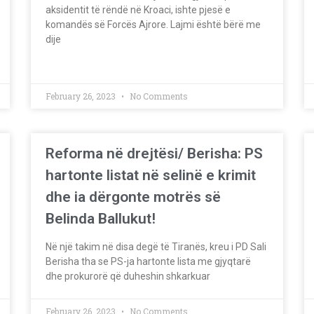
aksidentit të rëndë në Kroaci, ishte pjesë e
komandës së Forcës Ajrore. Lajmi është bërë me
dije
February 26, 2023
No Comments
Reforma në drejtësi/ Berisha: PS
hartonte listat në selinë e krimit
dhe ia dërgonte motrës së
Belinda Ballukut!
Në një takim në disa degë të Tiranës, kreu i PD Sali
Berisha tha se PS-ja hartonte lista me gjyqtarë
dhe prokurorë që duheshin shkarkuar
February 26, 2023
No Comments