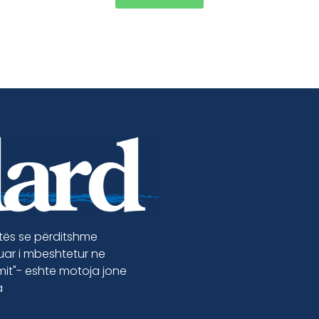
etës se përditshme
luar i mbeshtetur ne
jmit"- eshte motoja jone
a