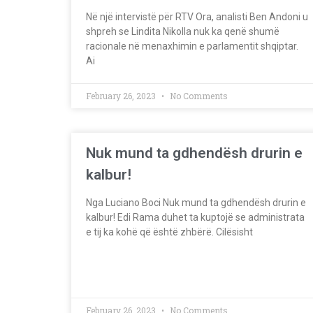
Në një intervistë për RTV Ora, analisti Ben Andoni u
shpreh se Lindita Nikolla nuk ka qenë shumë
racionale në menaxhimin e parlamentit shqiptar.
Ai
February 26, 2023
No Comments
Nuk mund ta gdhendësh drurin e
kalbur!
Nga Luciano Boci Nuk mund ta gdhendësh drurin e
kalbur! Edi Rama duhet ta kuptojë se administrata
e tij ka kohë që është zhbërë. Cilësisht
February 26, 2023
No Comments