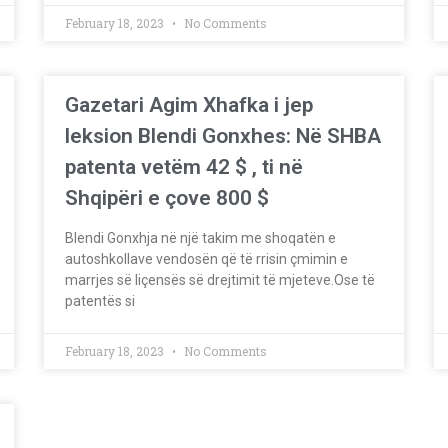
February 18, 2023
No Comments
Gazetari Agim Xhafka i jep
leksion Blendi Gonxhes: Në SHBA
patenta vetëm 42 $ , ti në
Shqipëri e çove 800 $
Blendi Gonxhja në një takim me shoqatën e
autoshkollave vendosën që të rrisin çmimin e
marrjes së liçensës së drejtimit të mjeteve.Ose të
patentës si
February 18, 2023
No Comments