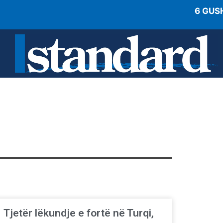
6 GUS
Tjetër lëkundje e fortë në Turqi,