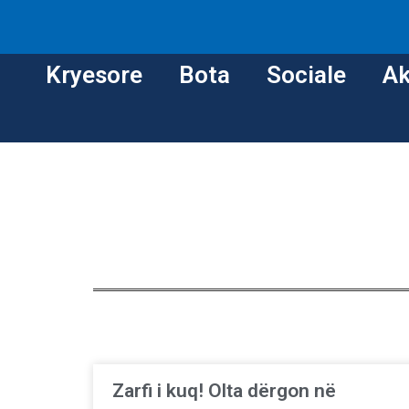
Kryesore
Bota
Sociale
Ak
Zarfi i kuq! Olta dërgon në