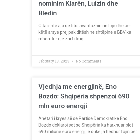
nominim Kiarën, Luizin dhe
Bledin
Olta ishte ajo që fitoi avantazhin në lojë dhe për
këtë arsye prej pak ditësh në shtëpinë e BBV ka
mbërritur një zarf i kuq.
February 18, 2023
No Comments
Vjedhja me energjinë, Eno
Bozdo: Shqipëria shpenzoi 690
mln euro energji
Anëtari i kryesisë së Partisë Demokratike Eno
Bozdo deklaroi sot se Shqipëria ka harxhuar plot
690 milionë euro energji, e duke ja hedhur fajin për