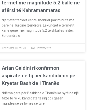
tërmet me magnitudë 5.2 ballë në
afërsi të Kahramanmaras
Një tjetër tërmet është shënuar pak minuta më
parë në Turqinë Qëndrore. Lëkundjet e tërmetit
kanë qenë me magnitudë 5.2 të shkallës rihter.
Epiqendra e
February 18, 2023
No Comments
Arian Galdini rikonfirmon
aspiratën e tij për kandidimin për
Kryetar Bashkie i Tiranës
Ndërsa gara për Bashkinë e Tiranës ka hyrë në një
fazë të re ku kandidatë të rinj po i qasen
mundësisë së hyrjes së tyre