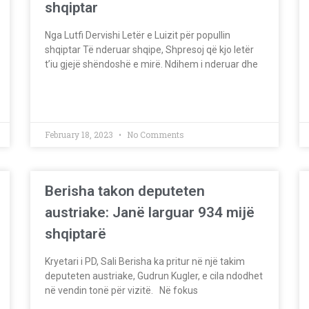
shqiptar
Nga Lutfi Dervishi Letër e Luizit për popullin
shqiptar Të nderuar shqipe, Shpresoj që kjo letër
t’iu gjejë shëndoshë e mirë. Ndihem i nderuar dhe
February 18, 2023
No Comments
Berisha takon deputeten
austriake: Janë larguar 934 mijë
shqiptarë
Kryetari i PD, Sali Berisha ka pritur në një takim
deputeten austriake, Gudrun Kugler, e cila ndodhet
në vendin tonë për vizitë. Në fokus